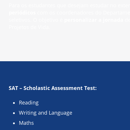
Para os estudantes que desejam estudar no exter
periódicos
com os coordenadores do Departamento
seletivos. O objetivo é
personalizar a jornada
de
Projetos de Vida.
SAT – Scholastic Assessment Test:
Reading
Writing and Language
Maths