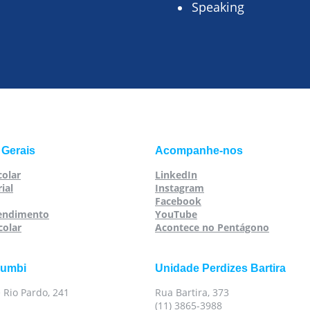
Speaking
 Gerais
Acompanhe-nos
colar
LinkedIn
ial
Instagram
Facebook
tendimento
YouTube
colar
Acontece no Pentágono
rumbi
Unidade Perdizes Bartira
 Rio Pardo, 241
Rua Bartira, 373
(11) 3865-3988