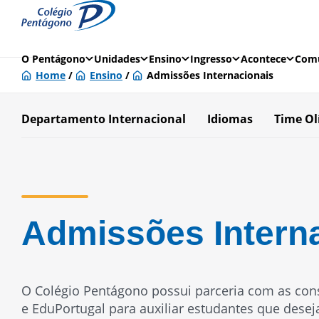
O Pentágono
Unidades
Ensino
Ingresso
Acontece
Comu
Home
/
Ensino
/
Admissões Internacionais
Departamento Internacional
Idiomas
Time Ol
Admissões Intern
O Colégio Pentágono possui parceria com as cons
e EduPortugal para auxiliar estudantes que dese