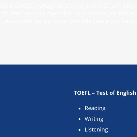
ior, o Colégio Pentágono oferece o serviço de Colle
 Internacional, é possível conversar sobre interess
 cada jovem, para que, em parceria com a família e a
TOEFL – Test of Englis
Reading
Writing
Listening