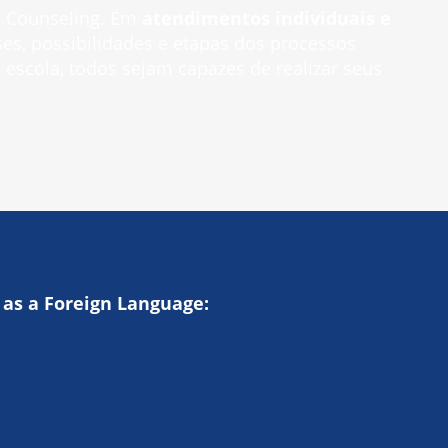
ge Counseling. Em
atendimentos individuais e
es, possibilidades e etapas dos processos
 escola, todos sejam capazes de realizar seus
h as a Foreign Language: