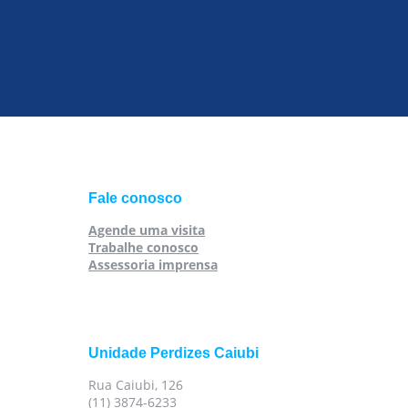
Fale conosco
Agende uma visita
Trabalhe conosco
Assessoria imprensa
Unidade Perdizes Caiubi
Rua Caiubi, 126
(11) 3874-6233