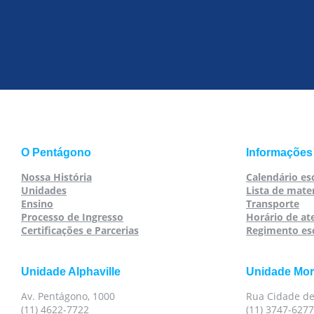
O Pentágono
Informações
Nossa História
Calendário es
Unidades
Lista de mater
Ensino
Transporte
Processo de Ingresso
Horário de a
Certificações e Parcerias
Regimento es
Unidade Alphaville
Unidade Mo
Av. Pentágono, 1000
Rua Cidade de
(11) 4622-7722
(11) 3747-6277