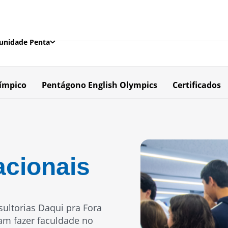
nidade Penta
ímpico
Pentágono English Olympics
Certificados
acionais
ultorias Daqui pra Fora
jam fazer faculdade no