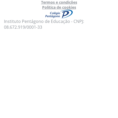
Termos e condições
Política de cookies
Instituto Pentágono de Educação - CNPJ:
08.672.919/0001-33
Para oferecer uma melhor experiência, utilizamos
cookies e tecnologias semelhantes no nosso site.
Para mais informações, acesse nossa
Política de
Privacidade
e
Política de Cookies
.
Aceito todas as políticas