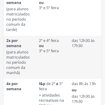
semana
ou
3ª e 5ª feira
(para alunos
matriculados
no período
comum da
tarde)
2x por
2ª e 4ª feira
das 12h30 às
semana
ou
17h30
3ª e 5ª feira
(para alunos
matriculados
no período
comum da
manhã)
4x por
l&p
de 2ª
a
5ª
das 8h às 13h
semana
feira
ou
+
atividades
das 12h30 às
recreativas na
17h30