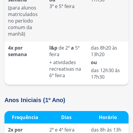
3ª e 5ª feira
(para alunos
matriculados
no período
comum da
manhã)
4x por
l&p
de 2ª
a
5ª
das 8h20 às
semana
feira
13h20
+
atividades
ou
recreativas na
das 12h30 às
6ª feira
17h30
Anos Iniciais (1º Ano)
Frequência
Dias
Horário
2x por
2ª e 4ª feira
das 8h às 13h