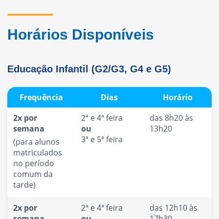
Horários Disponíveis
Educação Infantil (G2/G3, G4 e G5)
Frequência
Dias
Horário
2x por
2ª e 4ª feira
das 8h20 às
semana
ou
13h20
3ª e 5ª feira
(para alunos
matriculados
no período
comum da
tarde)
2x por
2ª e 4ª feira
das 12h10 às
semana
ou
17h30