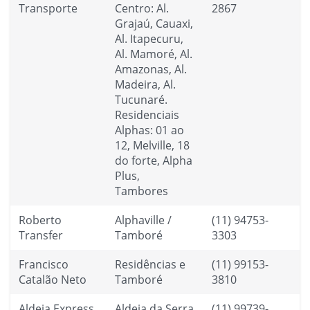
Transporte
Centro: Al.
2867
Grajaú, Cauaxi,
Al. Itapecuru,
Al. Mamoré, Al.
Amazonas, Al.
Madeira, Al.
Tucunaré.
Residenciais
Alphas: 01 ao
12, Melville, 18
do forte, Alpha
Plus,
Tambores
Roberto
Alphaville /
(11) 94753-
Transfer
Tamboré
3303
Francisco
Residências e
(11) 99153-
Catalão Neto
Tamboré
3810
Aldeia Express
Aldeia da Serra
(11) 99739-