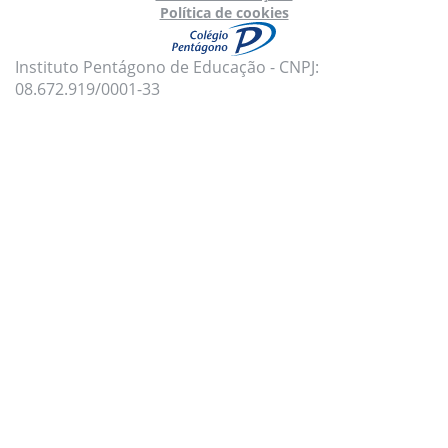
Política de cookies
Instituto Pentágono de Educação - CNPJ:
08.672.919/0001-33
Para oferecer uma melhor experiência, utilizamos
cookies e tecnologias semelhantes no nosso site.
Para mais informações, acesse nossa
Política de
Privacidade
e
Política de Cookies
.
Aceito todas as políticas