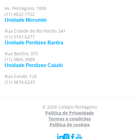
Av. Pentágono, 1000
(11) 4622-7722
Unidade Morumbi
Rua Cidade de Rio Pardo, 241
(11) 3747-6277
Unidade Perdizes Bartira
Rua Bartira, 373
(11) 3865-3988
Unidade Perdizes Caiubi
Rua Caiubi, 126
(11) 3874-6233
Para oferecer uma melhor experiência, utilizamos
© 2026 Colégio Pentágono
cookies e tecnologias semelhantes no nosso site.
Política de Privacidade
Para mais informações, acesse nossa
Política de
Termos e condições
Política de cookies
Privacidade
e
Política de Cookies
.
Aceito todas as políticas