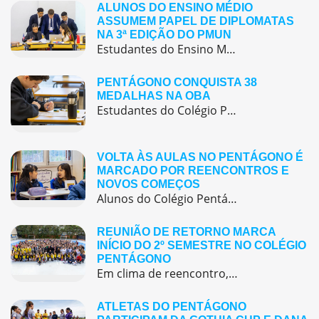
ALUNOS DO ENSINO MÉDIO
ASSUMEM PAPEL DE DIPLOMATAS
NA 3ª EDIÇÃO DO PMUN
Estudantes do Ensino Médio do Colégio Pentágono protagonizaram uma simulação da ONU, defendendo posições de países em comitês temáticos e vivenciando, na prática, negociações diplomáticas multilíngues.
PENTÁGONO CONQUISTA 38
MEDALHAS NA OBA
Estudantes do Colégio Pentágono conquistam excelente resultado na Olimpíada Brasileira de Astronomia e Astronáutica (OBA) 2025, somando 38 medalhas.
VOLTA ÀS AULAS NO PENTÁGONO É
MARCADO POR REENCONTROS E
NOVOS COMEÇOS
Alunos do Colégio Pentágono retornaram às aulas trazendo o entusiasmo dos reencontros e o desejo de seguir aprendendo com significado.
REUNIÃO DE RETORNO MARCA
INÍCIO DO 2º SEMESTRE NO COLÉGIO
PENTÁGONO
Em clima de reencontro, a equipe pedagógica participou da abertura do semestre letivo com treinamentos e simulação de emergência
ATLETAS DO PENTÁGONO