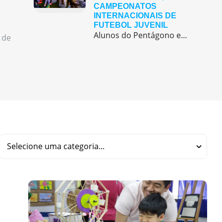
CAMPEONATOS
INTERNACIONAIS DE
FUTEBOL JUVENIL
Alunos do Pentágono embarcaram para a Europa, onde participaram de duas das maiores competições internacionais de futebol juvenil
 de