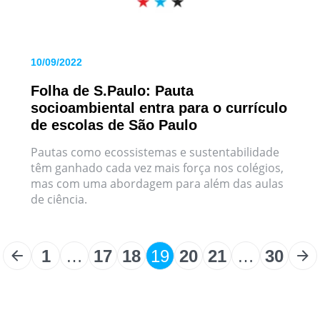
10/09/2022
Folha de S.Paulo: Pauta
socioambiental entra para o currículo
de escolas de São Paulo
Pautas como ecossistemas e sustentabilidade
têm ganhado cada vez mais força nos colégios,
mas com uma abordagem para além das aulas
de ciência.
1
…
17
18
19
20
21
…
30
Paginação
de
posts