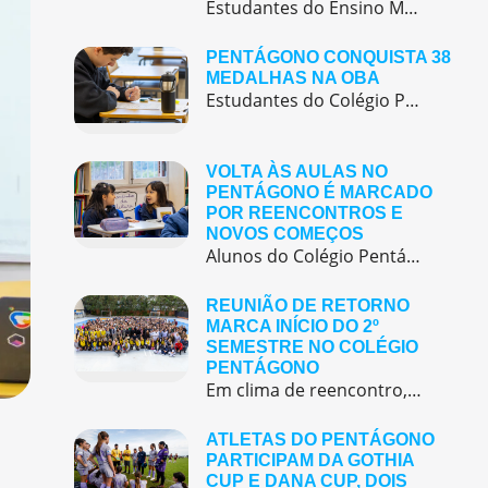
Estudantes do Ensino Médio do Colégio Pentágono protagonizaram uma simulação da ONU, defendendo posições de países em comitês temáticos e vivenciando, na prática, negociações diplomáticas multilíngues.
PENTÁGONO CONQUISTA 38
MEDALHAS NA OBA
Estudantes do Colégio Pentágono conquistam excelente resultado na Olimpíada Brasileira de Astronomia e Astronáutica (OBA) 2025, somando 38 medalhas.
VOLTA ÀS AULAS NO
PENTÁGONO É MARCADO
POR REENCONTROS E
NOVOS COMEÇOS
Alunos do Colégio Pentágono retornaram às aulas trazendo o entusiasmo dos reencontros e o desejo de seguir aprendendo com significado.
REUNIÃO DE RETORNO
MARCA INÍCIO DO 2º
SEMESTRE NO COLÉGIO
PENTÁGONO
Em clima de reencontro, a equipe pedagógica participou da abertura do semestre letivo com treinamentos e simulação de emergência
ATLETAS DO PENTÁGONO
PARTICIPAM DA GOTHIA
CUP E DANA CUP, DOIS