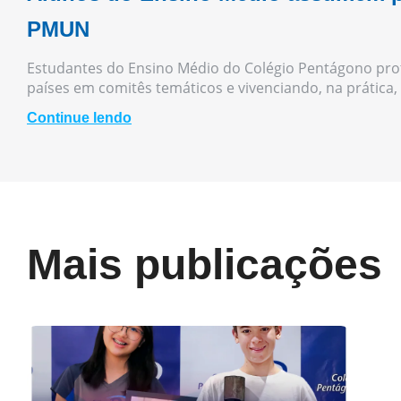
PMUN
Estudantes do Ensino Médio do Colégio Pentágono pr
países em comitês temáticos e vivenciando, na prática,
Continue lendo
Mais publicações