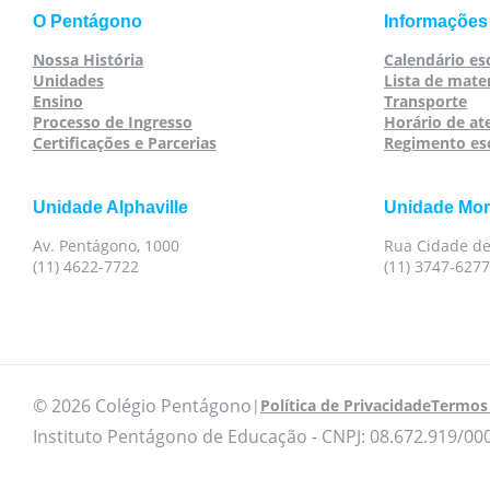
O Pentágono
Informações
Nossa História
Calendário es
Unidades
Lista de mater
Ensino
Transporte
Processo de Ingresso
Horário de a
Certificações e Parcerias
Regimento es
Unidade Alphaville
Unidade Mo
Av. Pentágono, 1000
Rua Cidade de
(11) 4622-7722
(11) 3747-6277
© 2026 Colégio Pentágono
|
Política de Privacidade
Termos 
Instituto Pentágono de Educação - CNPJ: 08.672.919/00