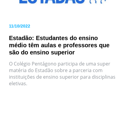
11/10/2022
Estadão: Estudantes do ensino
médio têm aulas e professores que
são do ensino superior
O Colégio Pentágono participa de uma super
matéria do Estadão sobre a parceria com
instituições de ensino superior para disciplinas
eletivas.