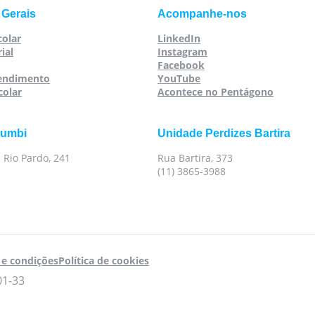
 Gerais
Acompanhe-nos
colar
LinkedIn
ial
Instagram
Facebook
tendimento
YouTube
colar
Acontece no Pentágono
rumbi
Unidade Perdizes Bartira
 Rio Pardo, 241
Rua Bartira, 373
(11) 3865-3988
e condições
Política de cookies
01-33