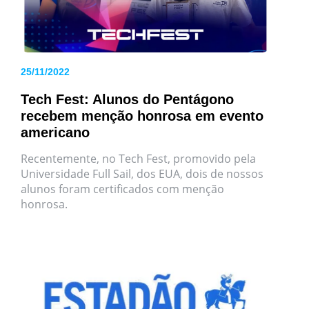
25/11/2022
Tech Fest: Alunos do Pentágono
recebem menção honrosa em evento
americano
Recentemente, no Tech Fest, promovido pela
Universidade Full Sail, dos EUA, dois de nossos
alunos foram certificados com menção
honrosa.