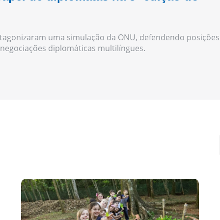
otagonizaram uma simulação da ONU, defendendo posições
 negociações diplomáticas multilíngues.