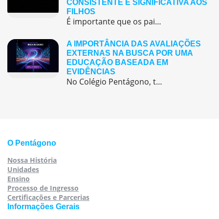
CONSISTENTE E SIGNIFICATIVA AOS
FILHOS
É importante que os pais sejam sensíveis e atentos às emoções de seus filhos e que ofereçam um ambiente seguro e acolhedor para que eles consigam expressar seus sentimentos sem medo de serem julgados ou rejeitados.
A IMPORTÂNCIA DAS AVALIAÇÕES
EXTERNAS NA BUSCA POR UMA
EDUCAÇÃO BASEADA EM
EVIDÊNCIAS
No Colégio Pentágono, temos buscado uma educação baseada em evidências. A área de dados chega para tornar a gestão escolar mais eficiente.
O Pentágono
Nossa História
Unidades
Ensino
Processo de Ingresso
Certificações e Parcerias
Informações Gerais