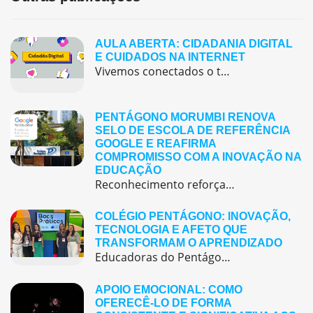
AULA ABERTA: CIDADANIA DIGITAL
E CUIDADOS NA INTERNET
Vivemos conectados o tempo todo — assistindo vídeos, jogando online, conversando com amigos e descobrindo novidades nas redes sociais. Mas será que sabemos usar tudo isso com segurança e consciência? 🤔. Este quiz interativo sobre Cidadania Digital foi criado para ajudar você a refletir sobre o uso responsável da internet, das redes sociais e dos […]
PENTÁGONO MORUMBI RENOVA
SELO DE ESCOLA DE REFERÊNCIA
GOOGLE E REAFIRMA
COMPROMISSO COM A INOVAÇÃO NA
EDUCAÇÃO
Reconhecimento reforça o papel de referência do colégio em tecnologia educacional, formação docente e práticas pedagógicas inovadora O Pentágono Morumbi acaba de renovar o Selo de Escola de Referência Google, um reconhecimento que vai muito além do uso de tecnologias em sala de aula e representa o compromisso coletivo da escola com a inovação, a […]
COLÉGIO PENTÁGONO: INOVAÇÃO,
TECNOLOGIA E AFETO QUE
TRANSFORMAM O APRENDIZADO
Educadoras do Pentágono são finalistas em prêmio nacional de boas práticas educacionais O Colégio Pentágono reafirma seu compromisso com uma educação inovadora, bilíngue e centrada no aluno, que alia tecnologia, criatividade e afeto para formar cidadãos preparados para o futuro.Acreditamos que a inovação é um pilar essencial para transformar a experiência de aprendizagem. Recentemente, nossas […]
APOIO EMOCIONAL: COMO
OFERECÊ-LO DE FORMA