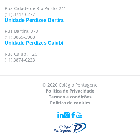
Rua Cidade de Rio Pardo, 241
(11) 3747-6277
Unidade Perdizes Bartira
Rua Bartira, 373
(11) 3865-3988
Unidade Perdizes Caiubi
Rua Caiubi, 126
(11) 3874-6233
Para oferecer uma melhor experiência, utilizamos
© 2026 Colégio Pentágono
cookies e tecnologias semelhantes no nosso site.
Política de Privacidade
Para mais informações, acesse nossa
Política de
Termos e condições
Política de cookies
Privacidade
e
Política de Cookies
.
Aceito todas as políticas