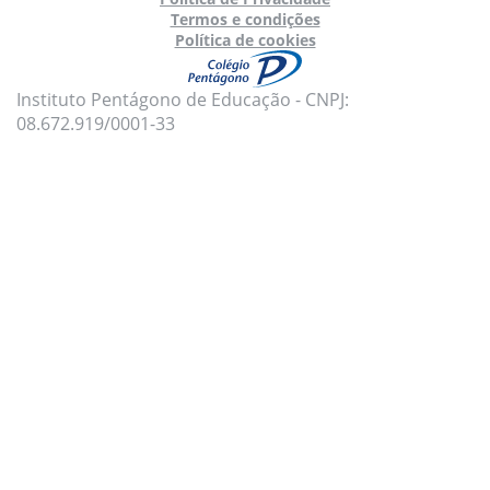
Termos e condições
Política de cookies
Instituto Pentágono de Educação - CNPJ:
08.672.919/0001-33
Para oferecer uma melhor experiência, utilizamos
cookies e tecnologias semelhantes no nosso site.
Para mais informações, acesse nossa
Política de
Privacidade
e
Política de Cookies
.