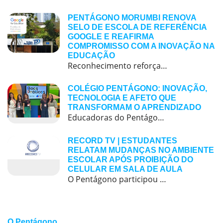
PENTÁGONO MORUMBI RENOVA
SELO DE ESCOLA DE REFERÊNCIA
GOOGLE E REAFIRMA
COMPROMISSO COM A INOVAÇÃO NA
EDUCAÇÃO
Reconhecimento reforça o papel de referência do colégio em tecnologia educacional, formação docente e práticas pedagógicas inovadora O Pentágono Morumbi acaba de renovar o Selo de Escola de Referência Google, um reconhecimento que vai muito além do uso de tecnologias em sala de aula e representa o compromisso coletivo da escola com a inovação, a […]
COLÉGIO PENTÁGONO: INOVAÇÃO,
TECNOLOGIA E AFETO QUE
TRANSFORMAM O APRENDIZADO
Educadoras do Pentágono são finalistas em prêmio nacional de boas práticas educacionais O Colégio Pentágono reafirma seu compromisso com uma educação inovadora, bilíngue e centrada no aluno, que alia tecnologia, criatividade e afeto para formar cidadãos preparados para o futuro.Acreditamos que a inovação é um pilar essencial para transformar a experiência de aprendizagem. Recentemente, nossas […]
RECORD TV | ESTUDANTES
RELATAM MUDANÇAS NO AMBIENTE
ESCOLAR APÓS PROIBIÇÃO DO
CELULAR EM SALA DE AULA
O Pentágono participou de uma matéria especial no programa Repórter Record Investigação sobre a proibição do uso de celulares em sala de aula após um semestre da lei.
O Pentágono