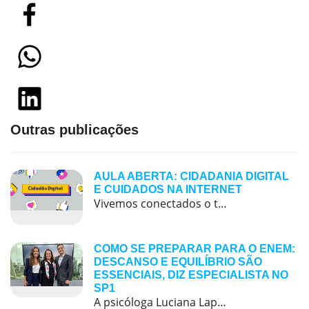
Outras publicações
AULA ABERTA: CIDADANIA DIGITAL
E CUIDADOS NA INTERNET
Vivemos conectados o tempo todo — assistindo vídeos, jogando online, conversando com amigos e descobrindo novidades nas redes sociais. Mas será que sabemos usar tudo isso com segurança e consciência? 🤔. Este quiz interativo sobre Cidadania Digital foi criado para ajudar você a refletir sobre o uso responsável da internet, das redes sociais e dos […]
COMO SE PREPARAR PARA O ENEM:
DESCANSO E EQUILÍBRIO SÃO
ESSENCIAIS, DIZ ESPECIALISTA NO
SP1
A psicóloga Luciana Lapa, orientadora educacional do Colégio Pentágono Morumbi, participou do telejornal SP1, da TV Globo, no dia 8 de novembro, para comentar sobre a preparação emocional dos estudantes na véspera do Enem. Durante a entrevista, ela destacou que o dia anterior à prova deve ser dedicado ao descanso e à tranquilidade. Segundo a […]