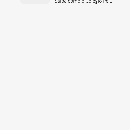
Saiba como o Colégio Pentágono adapta suas práticas pedagógicas ao desafio do Pisa, fomentando pensamento crítico e interdisciplinar