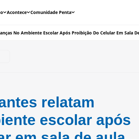
so
Acontece
Comunidade Penta
nças No Ambiente Escolar Após Proibição Do Celular Em Sala D
antes relatam
ente escolar após
ar em sala de aula