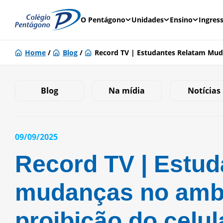
O Pentágono
Unidades
Ensino
Ingres
Home
/
Blog
/
Record TV | Estudantes Relatam Muda
Blog
Na mídia
Notícias
09/09/2025
Record TV | Estud
mudanças no ambi
proibição do celul