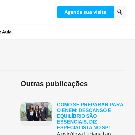
Agende sua visita
e Aula
Outras publicações
COMO SE PREPARAR PARA
O ENEM: DESCANSO E
EQUILÍBRIO SÃO
ESSENCIAIS, DIZ
ESPECIALISTA NO SP1
A psicóloga Luciana Lapa, orientadora educacional do Colégio Pentágono Morumbi, participou do telejornal SP1, da TV Globo, no dia 8 de novembro, para comentar sobre a preparação emocional dos estudantes na véspera do Enem. Durante a entrevista, ela destacou que o dia anterior à prova deve ser dedicado ao descanso e à tranquilidade. Segundo a […]