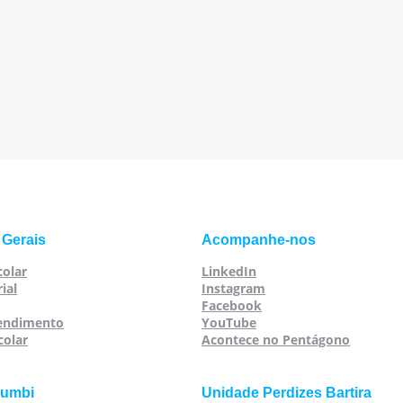
 Gerais
Acompanhe-nos
colar
LinkedIn
ial
Instagram
Facebook
tendimento
YouTube
colar
Acontece no Pentágono
rumbi
Unidade Perdizes Bartira