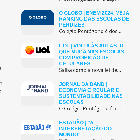
O GLOBO | ENEM 2024: VEJA
RANKING DAS ESCOLAS DE
PERDIZES
Colégio Pentágono é destaque no ENEM 2024: liderança em Perdizes demonstra compromisso com excelência acadêmica.
a
UOL | VOLTA ÀS AULAS: O
QUE MUDA NAS ESCOLAS
COM PROIBIÇÃO DE
CELULARES
a
Saiba como a nova lei de proibição de celulares nas escolas foi aplicada e como o Colégio Pentágono adotou medidas conscientes para promover ambiente de foco e aprendizado presencial.
m
JORNAL DA BAND |
o
ECONOMIA CIRCULAR E
SUSTENTABILIDADE NAS
ESCOLAS
O Colégio Pentágono foi destaque na mídia ao apresentar uma de suas iniciativas mais relevantes ligadas à economia circular e à sustentabilidade: as feiras de trocas de livros e uniformes. A ação, realizada anualmente, promove uma cultura de consumo consciente, fortalece a comunidade escolar e contribui diretamente para o bolso das famílias, especialmente em um […]
ESTADÃO | “A
INTERPRETAÇÃO DO
MUNDO”