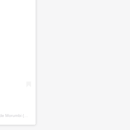
Uma publicação compartilhada por Colégio Pentágono – Unidade Morumbi (@pentagono.morumbi)