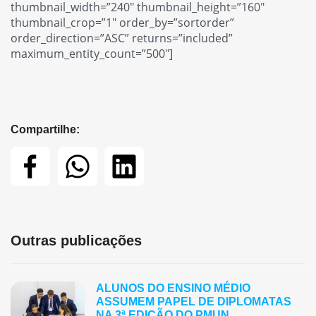
thumbnail_width=”240″ thumbnail_height=”160″
thumbnail_crop=”1″ order_by=”sortorder”
order_direction=”ASC” returns=”included”
maximum_entity_count=”500″]
Compartilhe:
Outras publicações
ALUNOS DO ENSINO MÉDIO
ASSUMEM PAPEL DE DIPLOMATAS
NA 3ª EDIÇÃO DO PMUN