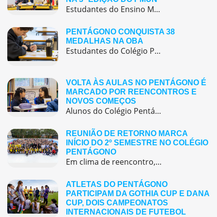
Estudantes do Ensino Médio do Colégio Pentágono protagonizaram uma simulação da ONU, defendendo posições de países em comitês temáticos e vivenciando, na prática, negociações diplomáticas multilíngues.
PENTÁGONO CONQUISTA 38
MEDALHAS NA OBA
Estudantes do Colégio Pentágono conquistam excelente resultado na Olimpíada Brasileira de Astronomia e Astronáutica (OBA) 2025, somando 38 medalhas.
VOLTA ÀS AULAS NO PENTÁGONO É
MARCADO POR REENCONTROS E
NOVOS COMEÇOS
Alunos do Colégio Pentágono retornaram às aulas trazendo o entusiasmo dos reencontros e o desejo de seguir aprendendo com significado.
REUNIÃO DE RETORNO MARCA
INÍCIO DO 2º SEMESTRE NO COLÉGIO
PENTÁGONO
Em clima de reencontro, a equipe pedagógica participou da abertura do semestre letivo com treinamentos e simulação de emergência
ATLETAS DO PENTÁGONO
PARTICIPAM DA GOTHIA CUP E DANA
CUP, DOIS CAMPEONATOS
INTERNACIONAIS DE FUTEBOL