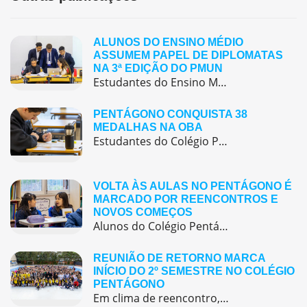
ALUNOS DO ENSINO MÉDIO
ASSUMEM PAPEL DE DIPLOMATAS
NA 3ª EDIÇÃO DO PMUN
Estudantes do Ensino Médio do Colégio Pentágono protagonizaram uma simulação da ONU, defendendo posições de países em comitês temáticos e vivenciando, na prática, negociações diplomáticas multilíngues.
PENTÁGONO CONQUISTA 38
MEDALHAS NA OBA
Estudantes do Colégio Pentágono conquistam excelente resultado na Olimpíada Brasileira de Astronomia e Astronáutica (OBA) 2025, somando 38 medalhas.
VOLTA ÀS AULAS NO PENTÁGONO É
MARCADO POR REENCONTROS E
NOVOS COMEÇOS
Alunos do Colégio Pentágono retornaram às aulas trazendo o entusiasmo dos reencontros e o desejo de seguir aprendendo com significado.
REUNIÃO DE RETORNO MARCA
INÍCIO DO 2º SEMESTRE NO COLÉGIO
PENTÁGONO
Em clima de reencontro, a equipe pedagógica participou da abertura do semestre letivo com treinamentos e simulação de emergência