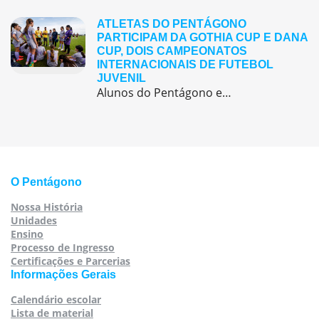
ATLETAS DO PENTÁGONO
PARTICIPAM DA GOTHIA CUP E DANA
CUP, DOIS CAMPEONATOS
INTERNACIONAIS DE FUTEBOL
JUVENIL
Alunos do Pentágono embarcaram para a Europa, onde participaram de duas das maiores competições internacionais de futebol juvenil
O Pentágono
Nossa História
Unidades
Ensino
Processo de Ingresso
Certificações e Parcerias
Informações Gerais
Calendário escolar
Lista de material