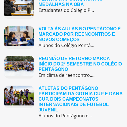
MEDALHAS NA OBA
Estudantes do Colégio Pentágono conquistam excelente resultado na Olimpíada Brasileira de Astronomia e Astronáutica (OBA) 2025, somando 38 medalhas.
VOLTA ÀS AULAS NO PENTÁGONO É
MARCADO POR REENCONTROS E
NOVOS COMEÇOS
Alunos do Colégio Pentágono retornaram às aulas trazendo o entusiasmo dos reencontros e o desejo de seguir aprendendo com significado.
REUNIÃO DE RETORNO MARCA
INÍCIO DO 2º SEMESTRE NO COLÉGIO
PENTÁGONO
Em clima de reencontro, a equipe pedagógica participou da abertura do semestre letivo com treinamentos e simulação de emergência
ATLETAS DO PENTÁGONO
PARTICIPAM DA GOTHIA CUP E DANA
CUP, DOIS CAMPEONATOS
INTERNACIONAIS DE FUTEBOL
JUVENIL
Alunos do Pentágono embarcaram para a Europa, onde participaram de duas das maiores competições internacionais de futebol juvenil