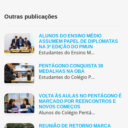
Outras publicações
ALUNOS DO ENSINO MÉDIO
ASSUMEM PAPEL DE DIPLOMATAS
NA 3ª EDIÇÃO DO PMUN
Estudantes do Ensino Médio do Colégio Pentágono protagonizaram uma simulação da ONU, defendendo posições de países em comitês temáticos e vivenciando, na prática, negociações diplomáticas multilíngues.
PENTÁGONO CONQUISTA 38
MEDALHAS NA OBA
Estudantes do Colégio Pentágono conquistam excelente resultado na Olimpíada Brasileira de Astronomia e Astronáutica (OBA) 2025, somando 38 medalhas.
VOLTA ÀS AULAS NO PENTÁGONO É
MARCADO POR REENCONTROS E
NOVOS COMEÇOS
Alunos do Colégio Pentágono retornaram às aulas trazendo o entusiasmo dos reencontros e o desejo de seguir aprendendo com significado.
REUNIÃO DE RETORNO MARCA