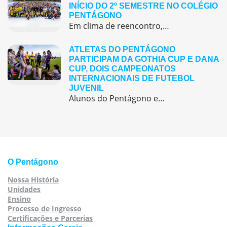
INÍCIO DO 2º SEMESTRE NO COLÉGIO
PENTÁGONO
Em clima de reencontro, a equipe pedagógica participou da abertura do semestre letivo com treinamentos e simulação de emergência
ATLETAS DO PENTÁGONO
PARTICIPAM DA GOTHIA CUP E DANA
CUP, DOIS CAMPEONATOS
INTERNACIONAIS DE FUTEBOL
JUVENIL
Alunos do Pentágono embarcaram para a Europa, onde participaram de duas das maiores competições internacionais de futebol juvenil
O Pentágono
Nossa História
Unidades
Ensino
Processo de Ingresso
Certificações e Parcerias