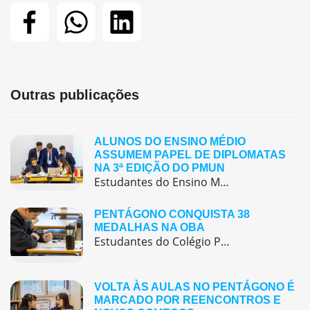
Outras publicações
ALUNOS DO ENSINO MÉDIO
ASSUMEM PAPEL DE DIPLOMATAS
NA 3ª EDIÇÃO DO PMUN
Estudantes do Ensino Médio do Colégio Pentágono protagonizaram uma simulação da ONU, defendendo posições de países em comitês temáticos e vivenciando, na prática, negociações diplomáticas multilíngues.
PENTÁGONO CONQUISTA 38
MEDALHAS NA OBA
Estudantes do Colégio Pentágono conquistam excelente resultado na Olimpíada Brasileira de Astronomia e Astronáutica (OBA) 2025, somando 38 medalhas.
VOLTA ÀS AULAS NO PENTÁGONO É
MARCADO POR REENCONTROS E