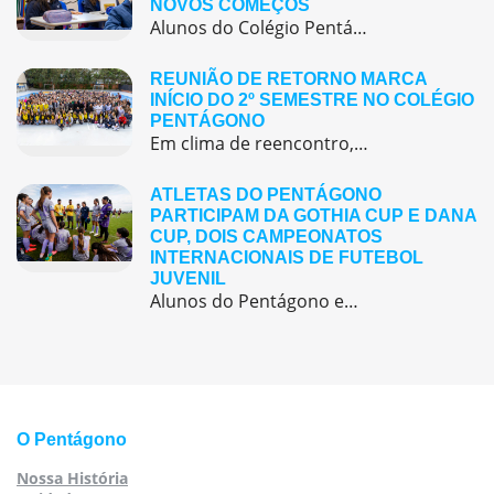
NOVOS COMEÇOS
Alunos do Colégio Pentágono retornaram às aulas trazendo o entusiasmo dos reencontros e o desejo de seguir aprendendo com significado.
REUNIÃO DE RETORNO MARCA
INÍCIO DO 2º SEMESTRE NO COLÉGIO
PENTÁGONO
Em clima de reencontro, a equipe pedagógica participou da abertura do semestre letivo com treinamentos e simulação de emergência
ATLETAS DO PENTÁGONO
PARTICIPAM DA GOTHIA CUP E DANA
CUP, DOIS CAMPEONATOS
INTERNACIONAIS DE FUTEBOL
JUVENIL
Alunos do Pentágono embarcaram para a Europa, onde participaram de duas das maiores competições internacionais de futebol juvenil
O Pentágono
Nossa História