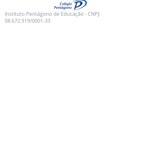
Instituto Pentágono de Educação - CNPJ:
08.672.919/0001-33
Para oferecer uma melhor experiência, utilizamos
cookies e tecnologias semelhantes no nosso site.
Para mais informações, acesse nossa
Política de
Privacidade
e
Política de Cookies
.
Aceito todas as políticas