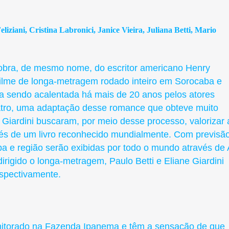
liziani, Cristina Labronici, Janice Vieira, Juliana Betti, Mario
bra, de mesmo nome, do escritor americano Henry
 filme de longa-metragem rodado inteiro em Sorocaba e
nha sendo acalentada há mais de 20 anos pelos atores
teatro, uma adaptação desse romance que obteve muito
 Giardini buscaram, por meio desse processo, valorizar 
avés de um livro reconhecido mundialmente. Com previsã
a e região serão exibidas por todo o mundo através de 
irigido o longa-metragem, Paulo Betti e Eliane Giardini
spectivamente.
nitorado na Fazenda Ipanema e têm a sensação de que