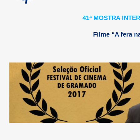
41ª MOSTRA INTE
Filme “
A fera n