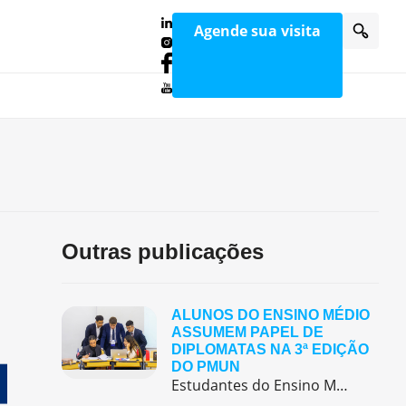
Agende sua visita
Outras publicações
ALUNOS DO ENSINO MÉDIO
ASSUMEM PAPEL DE
DIPLOMATAS NA 3ª EDIÇÃO
DO PMUN
Estudantes do Ensino Médio do Colégio Pentágono protagonizaram uma simulação da ONU, defendendo posições de países em comitês temáticos e vivenciando, na prática, negociações diplomáticas multilíngues.