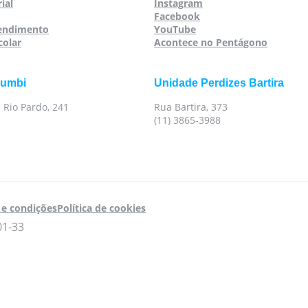
ial
Instagram
Facebook
tendimento
YouTube
colar
Acontece no Pentágono
rumbi
Unidade Perdizes Bartira
 Rio Pardo, 241
Rua Bartira, 373
(11) 3865-3988
e condições
Política de cookies
01-33