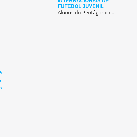
INTERNACIONAIS DE
FUTEBOL JUVENIL
Alunos do Pentágono embarcaram para a Europa, onde participaram de duas das maiores competições internacionais de futebol juvenil
a
o
A