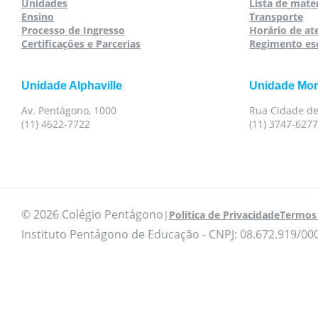
Unidades
Lista de mater
Ensino
Transporte
Processo de Ingresso
Horário de a
Certificações e Parcerias
Regimento es
Unidade Alphaville
Unidade Mo
Av. Pentágono, 1000
Rua Cidade de
(11) 4622-7722
(11) 3747-6277
© 2026 Colégio Pentágono
|
Política de Privacidade
Termos 
Instituto Pentágono de Educação - CNPJ: 08.672.919/00