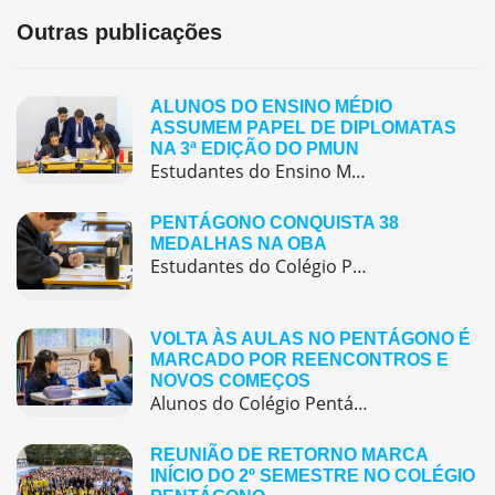
Outras publicações
ALUNOS DO ENSINO MÉDIO
ASSUMEM PAPEL DE DIPLOMATAS
NA 3ª EDIÇÃO DO PMUN
Estudantes do Ensino Médio do Colégio Pentágono protagonizaram uma simulação da ONU, defendendo posições de países em comitês temáticos e vivenciando, na prática, negociações diplomáticas multilíngues.
PENTÁGONO CONQUISTA 38
MEDALHAS NA OBA
Estudantes do Colégio Pentágono conquistam excelente resultado na Olimpíada Brasileira de Astronomia e Astronáutica (OBA) 2025, somando 38 medalhas.
VOLTA ÀS AULAS NO PENTÁGONO É
MARCADO POR REENCONTROS E
NOVOS COMEÇOS
Alunos do Colégio Pentágono retornaram às aulas trazendo o entusiasmo dos reencontros e o desejo de seguir aprendendo com significado.
REUNIÃO DE RETORNO MARCA
INÍCIO DO 2º SEMESTRE NO COLÉGIO