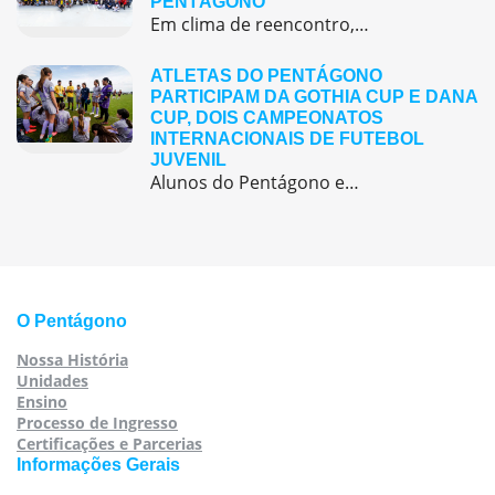
PENTÁGONO
Em clima de reencontro, a equipe pedagógica participou da abertura do semestre letivo com treinamentos e simulação de emergência
ATLETAS DO PENTÁGONO
PARTICIPAM DA GOTHIA CUP E DANA
CUP, DOIS CAMPEONATOS
INTERNACIONAIS DE FUTEBOL
JUVENIL
Alunos do Pentágono embarcaram para a Europa, onde participaram de duas das maiores competições internacionais de futebol juvenil
O Pentágono
Nossa História
Unidades
Ensino
Processo de Ingresso
Certificações e Parcerias
Informações Gerais