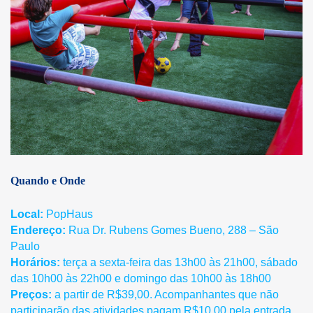
Quando e Onde
Local:
PopHaus
Endereço:
Rua Dr. Rubens Gomes Bueno, 288 – São
Paulo
Horários:
terça a sexta-feira das 13h00 às 21h00, sábado
das 10h00 às 22h00 e domingo das 10h00 às 18h00
Preços:
a partir de R$39,00. Acompanhantes que não
participarão das atividades pagam R$10,00 pela entrada.