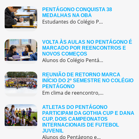
PENTÁGONO CONQUISTA 38
MEDALHAS NA OBA
Estudantes do Colégio Pentágono conquistam excelente resultado na Olimpíada Brasileira de Astronomia e Astronáutica (OBA) 2025, somando 38 medalhas.
VOLTA ÀS AULAS NO PENTÁGONO É
MARCADO POR REENCONTROS E
NOVOS COMEÇOS
Alunos do Colégio Pentágono retornaram às aulas trazendo o entusiasmo dos reencontros e o desejo de seguir aprendendo com significado.
REUNIÃO DE RETORNO MARCA
INÍCIO DO 2º SEMESTRE NO COLÉGIO
PENTÁGONO
Em clima de reencontro, a equipe pedagógica participou da abertura do semestre letivo com treinamentos e simulação de emergência
ATLETAS DO PENTÁGONO
PARTICIPAM DA GOTHIA CUP E DANA
CUP, DOIS CAMPEONATOS
INTERNACIONAIS DE FUTEBOL
JUVENIL
Alunos do Pentágono embarcaram para a Europa, onde participaram de duas das maiores competições internacionais de futebol juvenil