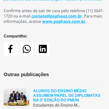
Confirme antes de sair de casa pelo telefone (11) 5641-
1720 ou e-mail
contato@pophaus.com.br
. Para mais
informações, acesse
www.pophaus.com.br
.
Compartilhe:
Outras publicações
ALUNOS DO ENSINO MÉDIO
ASSUMEM PAPEL DE DIPLOMATAS
NA 3ª EDIÇÃO DO PMUN
Estudantes do Ensino Médio do Colégio Pentágono protagonizaram uma simulação da ONU, defendendo posições de países em comitês temáticos e vivenciando, na prática, negociações diplomáticas multilíngues.