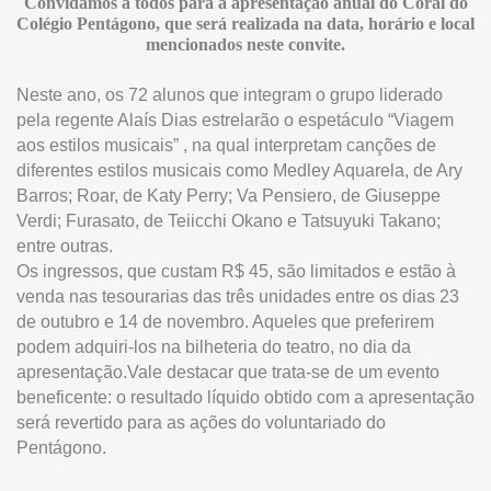
Convidamos a todos para a apresentação anual do Coral do
Colégio Pentágono, que será realizada na data, horário e local
mencionados neste convite.
Neste ano, os 72 alunos que integram o grupo liderado
pela regente Alaís Dias estrelarão o espetáculo “Viagem
aos estilos musicais” , na qual interpretam canções de
diferentes estilos musicais como Medley Aquarela, de Ary
Barros; Roar, de Katy Perry; Va Pensiero, de Giuseppe
Verdi; Furasato, de Teiicchi Okano e Tatsuyuki Takano;
entre outras.
Os ingressos, que custam R$ 45, são limitados e estão à
venda nas tesourarias das três unidades entre os dias 23
de outubro e 14 de novembro. Aqueles que preferirem
podem adquiri-los na bilheteria do teatro, no dia da
apresentação.
Vale destacar que trata-se de um evento
beneficente: o resultado líquido obtido com a apresentação
será revertido para as ações do voluntariado do
Pentágono.