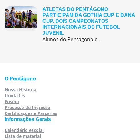
ATLETAS DO PENTÁGONO
PARTICIPAM DA GOTHIA CUP E DANA
CUP, DOIS CAMPEONATOS
INTERNACIONAIS DE FUTEBOL
JUVENIL
Alunos do Pentágono embarcaram para a Europa, onde participaram de duas das maiores competições internacionais de futebol juvenil
O Pentágono
Nossa História
Unidades
Ensino
Processo de Ingresso
Certificações e Parcerias
Informações Gerais
Calendário escolar
Lista de material