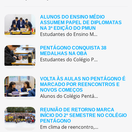
ALUNOS DO ENSINO MÉDIO
ASSUMEM PAPEL DE DIPLOMATAS
NA 3ª EDIÇÃO DO PMUN
Estudantes do Ensino Médio do Colégio Pentágono protagonizaram uma simulação da ONU, defendendo posições de países em comitês temáticos e vivenciando, na prática, negociações diplomáticas multilíngues.
PENTÁGONO CONQUISTA 38
MEDALHAS NA OBA
Estudantes do Colégio Pentágono conquistam excelente resultado na Olimpíada Brasileira de Astronomia e Astronáutica (OBA) 2025, somando 38 medalhas.
VOLTA ÀS AULAS NO PENTÁGONO É
MARCADO POR REENCONTROS E
NOVOS COMEÇOS
Alunos do Colégio Pentágono retornaram às aulas trazendo o entusiasmo dos reencontros e o desejo de seguir aprendendo com significado.
REUNIÃO DE RETORNO MARCA
INÍCIO DO 2º SEMESTRE NO COLÉGIO
PENTÁGONO
Em clima de reencontro, a equipe pedagógica participou da abertura do semestre letivo com treinamentos e simulação de emergência