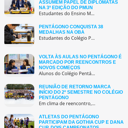
ASSUMEM PAPEL DE DIPLOMATAS
NA 3ª EDIÇÃO DO PMUN
Estudantes do Ensino Médio do Colégio Pentágono protagonizaram uma simulação da ONU, defendendo posições de países em comitês temáticos e vivenciando, na prática, negociações diplomáticas multilíngues.
PENTÁGONO CONQUISTA 38
MEDALHAS NA OBA
Estudantes do Colégio Pentágono conquistam excelente resultado na Olimpíada Brasileira de Astronomia e Astronáutica (OBA) 2025, somando 38 medalhas.
VOLTA ÀS AULAS NO PENTÁGONO É
MARCADO POR REENCONTROS E
NOVOS COMEÇOS
Alunos do Colégio Pentágono retornaram às aulas trazendo o entusiasmo dos reencontros e o desejo de seguir aprendendo com significado.
REUNIÃO DE RETORNO MARCA
INÍCIO DO 2º SEMESTRE NO COLÉGIO
PENTÁGONO
Em clima de reencontro, a equipe pedagógica participou da abertura do semestre letivo com treinamentos e simulação de emergência
ATLETAS DO PENTÁGONO
PARTICIPAM DA GOTHIA CUP E DANA
CUP, DOIS CAMPEONATOS