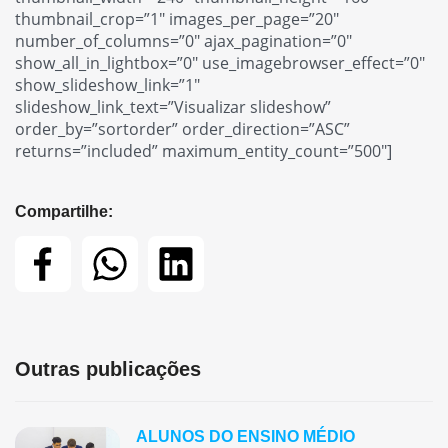
thumbnail_crop=”1″ images_per_page=”20″
number_of_columns=”0″ ajax_pagination=”0″
show_all_in_lightbox=”0″ use_imagebrowser_effect=”0″
show_slideshow_link=”1″
slideshow_link_text=”Visualizar slideshow”
order_by=”sortorder” order_direction=”ASC”
returns=”included” maximum_entity_count=”500″]
Compartilhe:
Outras publicações
ALUNOS DO ENSINO MÉDIO