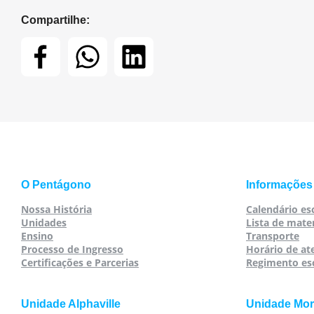
Compartilhe:
O Pentágono
Informações
Nossa História
Calendário es
Unidades
Lista de mater
Ensino
Transporte
Processo de Ingresso
Horário de a
Certificações e Parcerias
Regimento es
Unidade Alphaville
Unidade Mo