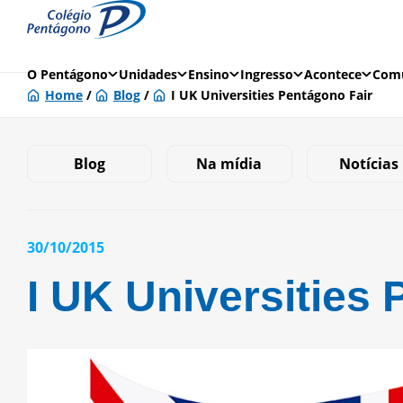
O Pentágono
Unidades
Ensino
Ingresso
Acontece
Comu
Home
/
Blog
/
I UK Universities Pentágono Fair
Blog
Na mídia
Notícias
30/10/2015
I UK Universities 