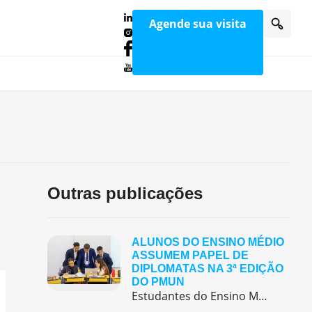
Agende sua visita
Outras publicações
ALUNOS DO ENSINO MÉDIO
ASSUMEM PAPEL DE
DIPLOMATAS NA 3ª EDIÇÃO
DO PMUN
Estudantes do Ensino Médio do Colégio Pentágono protagonizaram uma simulação da ONU, defendendo posições de países em comitês temáticos e vivenciando, na prática, negociações diplomáticas multilíngues.