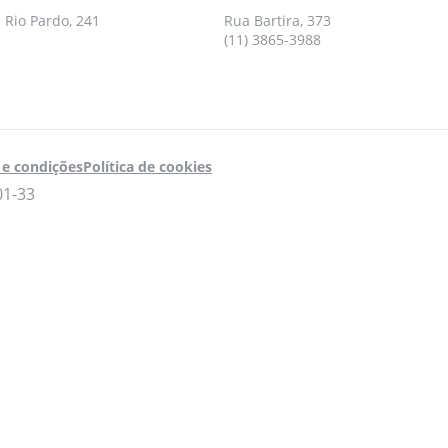
 Rio Pardo, 241
Rua Bartira, 373
(11) 3865-3988
e condições
Política de cookies
01-33