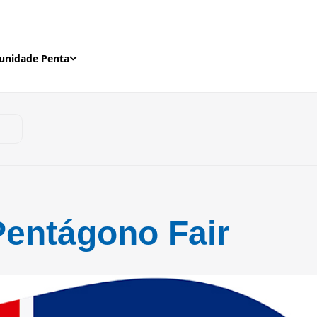
nidade Penta
Pentágono Fair