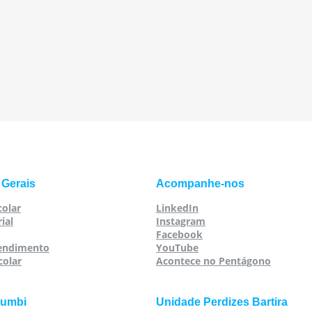
 Gerais
Acompanhe-nos
colar
LinkedIn
ial
Instagram
Facebook
tendimento
YouTube
colar
Acontece no Pentágono
rumbi
Unidade Perdizes Bartira