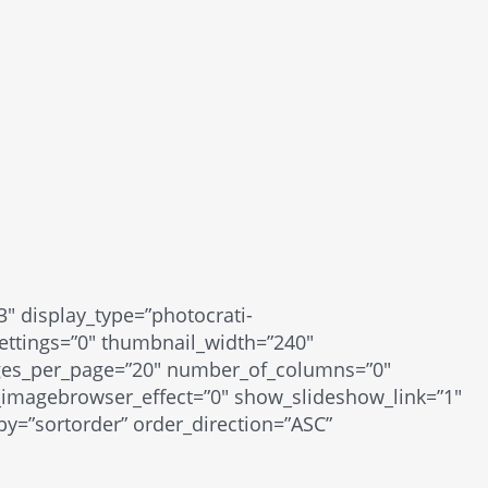
3″ display_type=”photocrati-
ettings=”0″ thumbnail_width=”240″
ges_per_page=”20″ number_of_columns=”0″
e_imagebrowser_effect=”0″ show_slideshow_link=”1″
by=”sortorder” order_direction=”ASC”