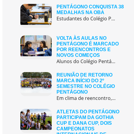
PENTÁGONO CONQUISTA 38
MEDALHAS NA OBA
Estudantes do Colégio Pentágono conquistam excelente resultado na Olimpíada Brasileira de Astronomia e Astronáutica (OBA) 2025, somando 38 medalhas.
VOLTA ÀS AULAS NO
PENTÁGONO É MARCADO
POR REENCONTROS E
NOVOS COMEÇOS
Alunos do Colégio Pentágono retornaram às aulas trazendo o entusiasmo dos reencontros e o desejo de seguir aprendendo com significado.
REUNIÃO DE RETORNO
MARCA INÍCIO DO 2º
SEMESTRE NO COLÉGIO
PENTÁGONO
Em clima de reencontro, a equipe pedagógica participou da abertura do semestre letivo com treinamentos e simulação de emergência
ATLETAS DO PENTÁGONO
PARTICIPAM DA GOTHIA
CUP E DANA CUP, DOIS
CAMPEONATOS