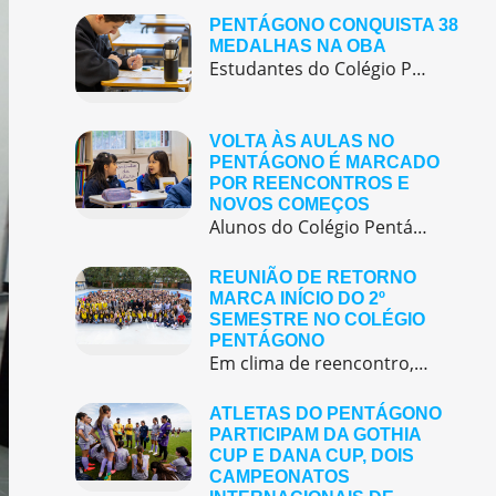
PENTÁGONO CONQUISTA 38
MEDALHAS NA OBA
Estudantes do Colégio Pentágono conquistam excelente resultado na Olimpíada Brasileira de Astronomia e Astronáutica (OBA) 2025, somando 38 medalhas.
VOLTA ÀS AULAS NO
PENTÁGONO É MARCADO
POR REENCONTROS E
NOVOS COMEÇOS
Alunos do Colégio Pentágono retornaram às aulas trazendo o entusiasmo dos reencontros e o desejo de seguir aprendendo com significado.
REUNIÃO DE RETORNO
MARCA INÍCIO DO 2º
SEMESTRE NO COLÉGIO
PENTÁGONO
Em clima de reencontro, a equipe pedagógica participou da abertura do semestre letivo com treinamentos e simulação de emergência
ATLETAS DO PENTÁGONO
PARTICIPAM DA GOTHIA
CUP E DANA CUP, DOIS
CAMPEONATOS