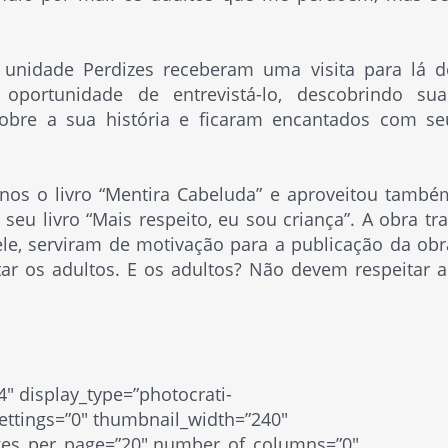
unidade Perdizes receberam uma visita para lá d
oportunidade de entrevistá-lo, descobrindo sua
sobre a sua história e ficaram encantados com se
lunos o livro “Mentira Cabeluda” e aproveitou també
u livro “Mais respeito, eu sou criança”. A obra tra
le, serviram de motivação para a publicação da obr
ar os adultos. E os adultos? Não devem respeitar a
4″ display_type=”photocrati-
ettings=”0″ thumbnail_width=”240″
ges_per_page=”20″ number_of_columns=”0″