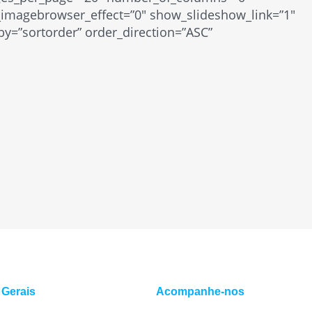
e_imagebrowser_effect=”0″ show_slideshow_link=”1″
by=”sortorder” order_direction=”ASC”
 Gerais
Acompanhe-nos