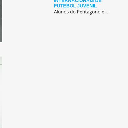
INTERNACIONAIS DE
FUTEBOL JUVENIL
Alunos do Pentágono embarcaram para a Europa, onde participaram de duas das maiores competições internacionais de futebol juvenil