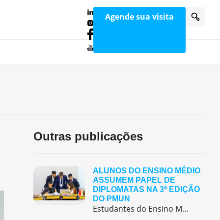
Agende sua visita
Outras publicações
ALUNOS DO ENSINO MÉDIO
ASSUMEM PAPEL DE
DIPLOMATAS NA 3ª EDIÇÃO
DO PMUN
Estudantes do Ensino Médio do Colégio Pentágono protagonizaram uma simulação da ONU, defendendo posições de países em comitês temáticos e vivenciando, na prática, negociações diplomáticas multilíngues.