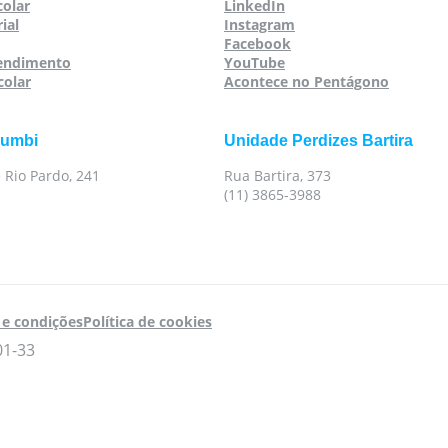
colar
LinkedIn
ial
Instagram
Facebook
tendimento
YouTube
colar
Acontece no Pentágono
rumbi
Unidade Perdizes Bartira
 Rio Pardo, 241
Rua Bartira, 373
(11) 3865-3988
e condições
Política de cookies
01-33