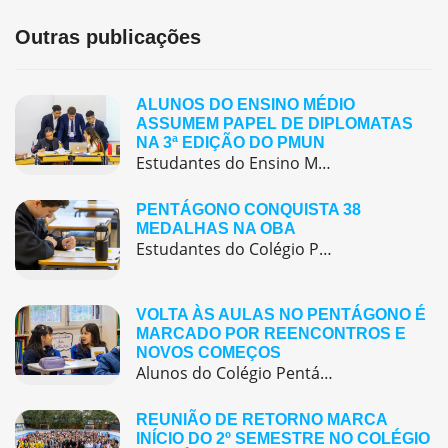
Outras publicações
ALUNOS DO ENSINO MÉDIO
ASSUMEM PAPEL DE DIPLOMATAS
NA 3ª EDIÇÃO DO PMUN
Estudantes do Ensino Médio do Colégio Pentágono protagonizaram uma simulação da ONU, defendendo posições de países em comitês temáticos e vivenciando, na prática, negociações diplomáticas multilíngues.
PENTÁGONO CONQUISTA 38
MEDALHAS NA OBA
Estudantes do Colégio Pentágono conquistam excelente resultado na Olimpíada Brasileira de Astronomia e Astronáutica (OBA) 2025, somando 38 medalhas.
VOLTA ÀS AULAS NO PENTÁGONO É
MARCADO POR REENCONTROS E
NOVOS COMEÇOS
Alunos do Colégio Pentágono retornaram às aulas trazendo o entusiasmo dos reencontros e o desejo de seguir aprendendo com significado.
REUNIÃO DE RETORNO MARCA
INÍCIO DO 2º SEMESTRE NO COLÉGIO