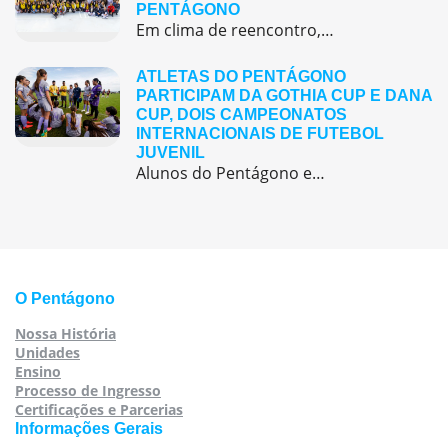
PENTÁGONO
Em clima de reencontro, a equipe pedagógica participou da abertura do semestre letivo com treinamentos e simulação de emergência
ATLETAS DO PENTÁGONO
PARTICIPAM DA GOTHIA CUP E DANA
CUP, DOIS CAMPEONATOS
INTERNACIONAIS DE FUTEBOL
JUVENIL
Alunos do Pentágono embarcaram para a Europa, onde participaram de duas das maiores competições internacionais de futebol juvenil
O Pentágono
Nossa História
Unidades
Ensino
Processo de Ingresso
Certificações e Parcerias
Informações Gerais