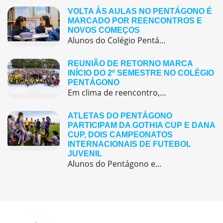
VOLTA ÀS AULAS NO PENTÁGONO É
MARCADO POR REENCONTROS E
NOVOS COMEÇOS
Alunos do Colégio Pentágono retornaram às aulas trazendo o entusiasmo dos reencontros e o desejo de seguir aprendendo com significado.
REUNIÃO DE RETORNO MARCA
INÍCIO DO 2º SEMESTRE NO COLÉGIO
PENTÁGONO
Em clima de reencontro, a equipe pedagógica participou da abertura do semestre letivo com treinamentos e simulação de emergência
ATLETAS DO PENTÁGONO
PARTICIPAM DA GOTHIA CUP E DANA
CUP, DOIS CAMPEONATOS
INTERNACIONAIS DE FUTEBOL
JUVENIL
Alunos do Pentágono embarcaram para a Europa, onde participaram de duas das maiores competições internacionais de futebol juvenil