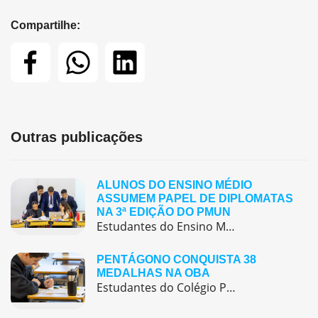
Compartilhe:
Outras publicações
ALUNOS DO ENSINO MÉDIO
ASSUMEM PAPEL DE DIPLOMATAS
NA 3ª EDIÇÃO DO PMUN
Estudantes do Ensino Médio do Colégio Pentágono protagonizaram uma simulação da ONU, defendendo posições de países em comitês temáticos e vivenciando, na prática, negociações diplomáticas multilíngues.
PENTÁGONO CONQUISTA 38
MEDALHAS NA OBA
Estudantes do Colégio Pentágono conquistam excelente resultado na Olimpíada Brasileira de Astronomia e Astronáutica (OBA) 2025, somando 38 medalhas.