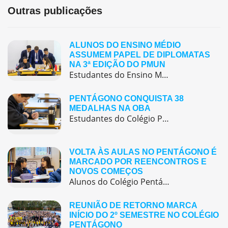
Outras publicações
ALUNOS DO ENSINO MÉDIO
ASSUMEM PAPEL DE DIPLOMATAS
NA 3ª EDIÇÃO DO PMUN
Estudantes do Ensino Médio do Colégio Pentágono protagonizaram uma simulação da ONU, defendendo posições de países em comitês temáticos e vivenciando, na prática, negociações diplomáticas multilíngues.
PENTÁGONO CONQUISTA 38
MEDALHAS NA OBA
Estudantes do Colégio Pentágono conquistam excelente resultado na Olimpíada Brasileira de Astronomia e Astronáutica (OBA) 2025, somando 38 medalhas.
VOLTA ÀS AULAS NO PENTÁGONO É
MARCADO POR REENCONTROS E
NOVOS COMEÇOS
Alunos do Colégio Pentágono retornaram às aulas trazendo o entusiasmo dos reencontros e o desejo de seguir aprendendo com significado.
REUNIÃO DE RETORNO MARCA
INÍCIO DO 2º SEMESTRE NO COLÉGIO
PENTÁGONO