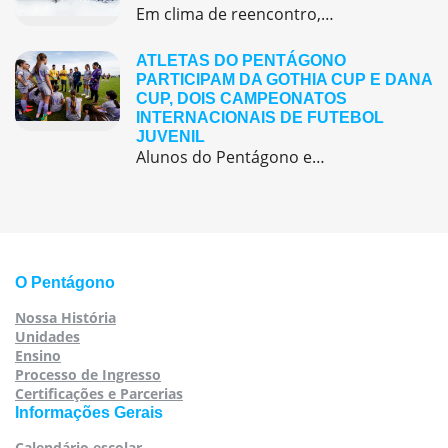
Em clima de reencontro, a equipe pedagógica participou da abertura do semestre letivo com treinamentos e simulação de emergência
ATLETAS DO PENTÁGONO
PARTICIPAM DA GOTHIA CUP E DANA
CUP, DOIS CAMPEONATOS
INTERNACIONAIS DE FUTEBOL
JUVENIL
Alunos do Pentágono embarcaram para a Europa, onde participaram de duas das maiores competições internacionais de futebol juvenil
O Pentágono
Nossa História
Unidades
Ensino
Processo de Ingresso
Certificações e Parcerias
Informações Gerais
Calendário escolar