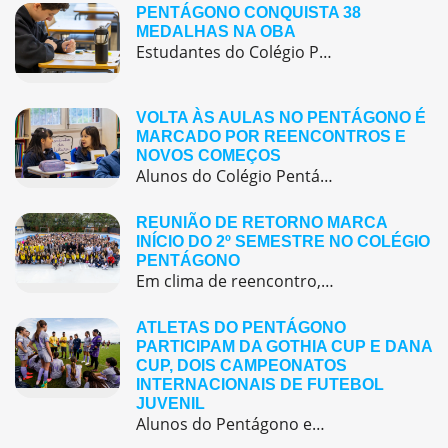
PENTÁGONO CONQUISTA 38
MEDALHAS NA OBA
Estudantes do Colégio Pentágono conquistam excelente resultado na Olimpíada Brasileira de Astronomia e Astronáutica (OBA) 2025, somando 38 medalhas.
VOLTA ÀS AULAS NO PENTÁGONO É
MARCADO POR REENCONTROS E
NOVOS COMEÇOS
Alunos do Colégio Pentágono retornaram às aulas trazendo o entusiasmo dos reencontros e o desejo de seguir aprendendo com significado.
REUNIÃO DE RETORNO MARCA
INÍCIO DO 2º SEMESTRE NO COLÉGIO
PENTÁGONO
Em clima de reencontro, a equipe pedagógica participou da abertura do semestre letivo com treinamentos e simulação de emergência
ATLETAS DO PENTÁGONO
PARTICIPAM DA GOTHIA CUP E DANA
CUP, DOIS CAMPEONATOS
INTERNACIONAIS DE FUTEBOL
JUVENIL
Alunos do Pentágono embarcaram para a Europa, onde participaram de duas das maiores competições internacionais de futebol juvenil