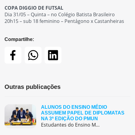
COPA DIGGIO DE FUTSAL
Dia 31/05 – Quinta – no Colégio Batista Brasileiro
20h15 – sub 18 feminino – Pentágono x Castanheiras
Compartilhe:
Outras publicações
ALUNOS DO ENSINO MÉDIO
ASSUMEM PAPEL DE DIPLOMATAS
NA 3ª EDIÇÃO DO PMUN
Estudantes do Ensino Médio do Colégio Pentágono protagonizaram uma simulação da ONU, defendendo posições de países em comitês temáticos e vivenciando, na prática, negociações diplomáticas multilíngues.