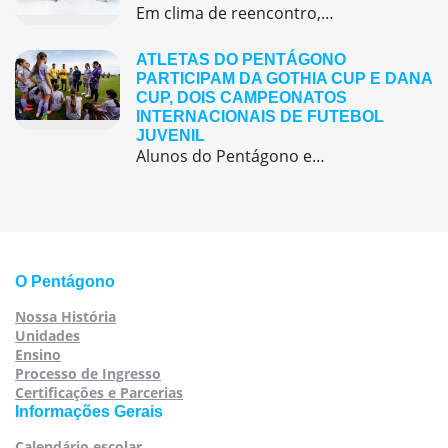
Em clima de reencontro, a equipe pedagógica participou da abertura do semestre letivo com treinamentos e simulação de emergência
ATLETAS DO PENTÁGONO
PARTICIPAM DA GOTHIA CUP E DANA
CUP, DOIS CAMPEONATOS
INTERNACIONAIS DE FUTEBOL
JUVENIL
Alunos do Pentágono embarcaram para a Europa, onde participaram de duas das maiores competições internacionais de futebol juvenil
O Pentágono
Nossa História
Unidades
Ensino
Processo de Ingresso
Certificações e Parcerias
Informações Gerais
Calendário escolar