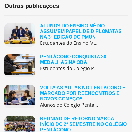
Outras publicações
ALUNOS DO ENSINO MÉDIO
ASSUMEM PAPEL DE DIPLOMATAS
NA 3ª EDIÇÃO DO PMUN
Estudantes do Ensino Médio do Colégio Pentágono protagonizaram uma simulação da ONU, defendendo posições de países em comitês temáticos e vivenciando, na prática, negociações diplomáticas multilíngues.
PENTÁGONO CONQUISTA 38
MEDALHAS NA OBA
Estudantes do Colégio Pentágono conquistam excelente resultado na Olimpíada Brasileira de Astronomia e Astronáutica (OBA) 2025, somando 38 medalhas.
VOLTA ÀS AULAS NO PENTÁGONO É
MARCADO POR REENCONTROS E
NOVOS COMEÇOS
Alunos do Colégio Pentágono retornaram às aulas trazendo o entusiasmo dos reencontros e o desejo de seguir aprendendo com significado.
REUNIÃO DE RETORNO MARCA
INÍCIO DO 2º SEMESTRE NO COLÉGIO
PENTÁGONO