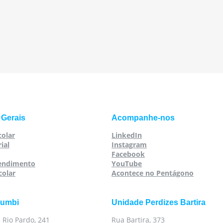
 Gerais
Acompanhe-nos
colar
LinkedIn
ial
Instagram
Facebook
tendimento
YouTube
colar
Acontece no Pentágono
rumbi
Unidade Perdizes Bartira
 Rio Pardo, 241
Rua Bartira, 373