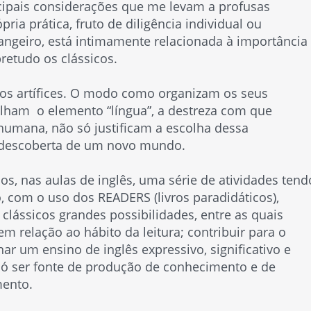
ncipais considerações que me levam a profusas
ria prática, fruto de diligência individual ou
angeiro, está intimamente relacionada à importância
bretudo os clássicos.
ros artífices. O modo como organizam os seus
alham o elemento “língua”, a destreza com que
humana, não só justificam a escolha dessa
descoberta de um novo mundo.
, nas aulas de inglês, uma série de atividades tend
o, com o uso dos
READERS
(livros paradidáticos),
clássicos grandes possibilidades, entre as quais
m relação ao hábito da leitura; contribuir para o
nar um ensino de inglês expressivo, significativo e
só ser fonte de produção de conhecimento e de
mento.