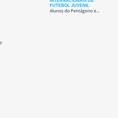
INTERNACIONAIS DE
FUTEBOL JUVENIL
Alunos do Pentágono embarcaram para a Europa, onde participaram de duas das maiores competições internacionais de futebol juvenil
e