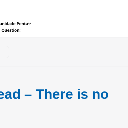
nidade Penta
o Question!
read – There is no