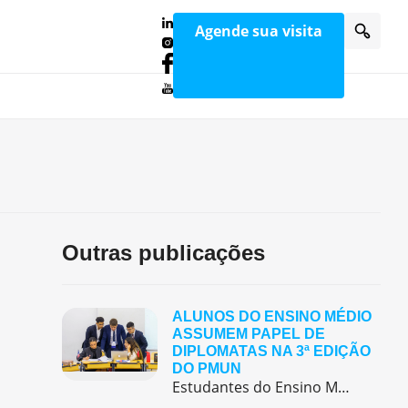
Agende sua visita
Outras publicações
ALUNOS DO ENSINO MÉDIO
ASSUMEM PAPEL DE
DIPLOMATAS NA 3ª EDIÇÃO
DO PMUN
Estudantes do Ensino Médio do Colégio Pentágono protagonizaram uma simulação da ONU, defendendo posições de países em comitês temáticos e vivenciando, na prática, negociações diplomáticas multilíngues.