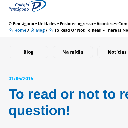
O Pentágono
Unidades
Ensino
Ingresso
Acontece
Comu
Home
/
Blog
/
To Read Or Not To Read – There Is N
Blog
Na mídia
Notícias
01/06/2016
To read or not to 
question!