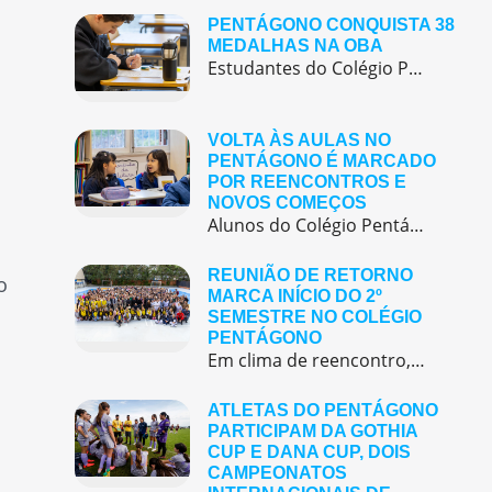
PENTÁGONO CONQUISTA 38
MEDALHAS NA OBA
Estudantes do Colégio Pentágono conquistam excelente resultado na Olimpíada Brasileira de Astronomia e Astronáutica (OBA) 2025, somando 38 medalhas.
VOLTA ÀS AULAS NO
PENTÁGONO É MARCADO
POR REENCONTROS E
NOVOS COMEÇOS
Alunos do Colégio Pentágono retornaram às aulas trazendo o entusiasmo dos reencontros e o desejo de seguir aprendendo com significado.
REUNIÃO DE RETORNO
o
MARCA INÍCIO DO 2º
SEMESTRE NO COLÉGIO
PENTÁGONO
Em clima de reencontro, a equipe pedagógica participou da abertura do semestre letivo com treinamentos e simulação de emergência
ATLETAS DO PENTÁGONO
PARTICIPAM DA GOTHIA
CUP E DANA CUP, DOIS
CAMPEONATOS