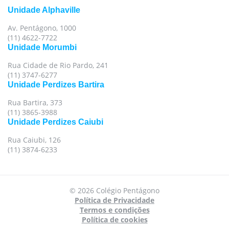
Unidade Alphaville
Av. Pentágono, 1000
(11) 4622-7722
Unidade Morumbi
Rua Cidade de Rio Pardo, 241
(11) 3747-6277
Unidade Perdizes Bartira
Rua Bartira, 373
(11) 3865-3988
Unidade Perdizes Caiubi
Rua Caiubi, 126
(11) 3874-6233
Para oferecer uma melhor experiência, utilizamos
© 2026 Colégio Pentágono
cookies e tecnologias semelhantes no nosso site.
Política de Privacidade
Para mais informações, acesse nossa
Política de
Termos e condições
Política de cookies
Privacidade
e
Política de Cookies
.