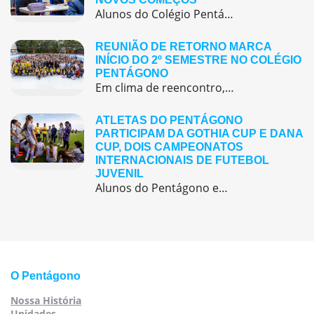
Alunos do Colégio Pentágono retornaram às aulas trazendo o entusiasmo dos reencontros e o desejo de seguir aprendendo com significado.
REUNIÃO DE RETORNO MARCA
INÍCIO DO 2º SEMESTRE NO COLÉGIO
PENTÁGONO
Em clima de reencontro, a equipe pedagógica participou da abertura do semestre letivo com treinamentos e simulação de emergência
ATLETAS DO PENTÁGONO
PARTICIPAM DA GOTHIA CUP E DANA
CUP, DOIS CAMPEONATOS
INTERNACIONAIS DE FUTEBOL
JUVENIL
Alunos do Pentágono embarcaram para a Europa, onde participaram de duas das maiores competições internacionais de futebol juvenil
O Pentágono
Nossa História
Unidades