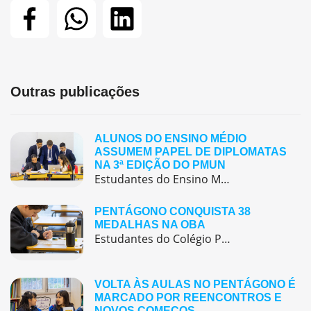
Outras publicações
ALUNOS DO ENSINO MÉDIO
ASSUMEM PAPEL DE DIPLOMATAS
NA 3ª EDIÇÃO DO PMUN
Estudantes do Ensino Médio do Colégio Pentágono protagonizaram uma simulação da ONU, defendendo posições de países em comitês temáticos e vivenciando, na prática, negociações diplomáticas multilíngues.
PENTÁGONO CONQUISTA 38
MEDALHAS NA OBA
Estudantes do Colégio Pentágono conquistam excelente resultado na Olimpíada Brasileira de Astronomia e Astronáutica (OBA) 2025, somando 38 medalhas.
VOLTA ÀS AULAS NO PENTÁGONO É
MARCADO POR REENCONTROS E
NOVOS COMEÇOS