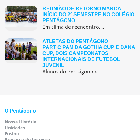
REUNIÃO DE RETORNO MARCA
INÍCIO DO 2º SEMESTRE NO COLÉGIO
PENTÁGONO
Em clima de reencontro, a equipe pedagógica participou da abertura do semestre letivo com treinamentos e simulação de emergência
ATLETAS DO PENTÁGONO
PARTICIPAM DA GOTHIA CUP E DANA
CUP, DOIS CAMPEONATOS
INTERNACIONAIS DE FUTEBOL
JUVENIL
Alunos do Pentágono embarcaram para a Europa, onde participaram de duas das maiores competições internacionais de futebol juvenil
O Pentágono
Nossa História
Unidades
Ensino
Processo de Ingresso