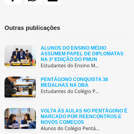
Outras publicações
ALUNOS DO ENSINO MÉDIO
ASSUMEM PAPEL DE DIPLOMATAS
NA 3ª EDIÇÃO DO PMUN
Estudantes do Ensino Médio do Colégio Pentágono protagonizaram uma simulação da ONU, defendendo posições de países em comitês temáticos e vivenciando, na prática, negociações diplomáticas multilíngues.
PENTÁGONO CONQUISTA 38
MEDALHAS NA OBA
Estudantes do Colégio Pentágono conquistam excelente resultado na Olimpíada Brasileira de Astronomia e Astronáutica (OBA) 2025, somando 38 medalhas.
VOLTA ÀS AULAS NO PENTÁGONO É
MARCADO POR REENCONTROS E
NOVOS COMEÇOS
Alunos do Colégio Pentágono retornaram às aulas trazendo o entusiasmo dos reencontros e o desejo de seguir aprendendo com significado.