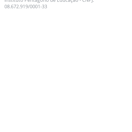
08.672.919/0001-33
Para oferecer uma melhor experiência, utilizamos
cookies e tecnologias semelhantes no nosso site.
Para mais informações, acesse nossa
Política de
Privacidade
e
Política de Cookies
.
Aceito todas as políticas