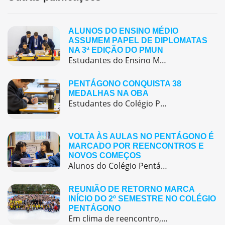
ALUNOS DO ENSINO MÉDIO
ASSUMEM PAPEL DE DIPLOMATAS
NA 3ª EDIÇÃO DO PMUN
Estudantes do Ensino Médio do Colégio Pentágono protagonizaram uma simulação da ONU, defendendo posições de países em comitês temáticos e vivenciando, na prática, negociações diplomáticas multilíngues.
PENTÁGONO CONQUISTA 38
MEDALHAS NA OBA
Estudantes do Colégio Pentágono conquistam excelente resultado na Olimpíada Brasileira de Astronomia e Astronáutica (OBA) 2025, somando 38 medalhas.
VOLTA ÀS AULAS NO PENTÁGONO É
MARCADO POR REENCONTROS E
NOVOS COMEÇOS
Alunos do Colégio Pentágono retornaram às aulas trazendo o entusiasmo dos reencontros e o desejo de seguir aprendendo com significado.
REUNIÃO DE RETORNO MARCA
INÍCIO DO 2º SEMESTRE NO COLÉGIO
PENTÁGONO
Em clima de reencontro, a equipe pedagógica participou da abertura do semestre letivo com treinamentos e simulação de emergência