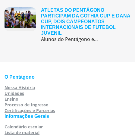
ATLETAS DO PENTÁGONO
PARTICIPAM DA GOTHIA CUP E DANA
CUP, DOIS CAMPEONATOS
INTERNACIONAIS DE FUTEBOL
JUVENIL
Alunos do Pentágono embarcaram para a Europa, onde participaram de duas das maiores competições internacionais de futebol juvenil
O Pentágono
Nossa História
Unidades
Ensino
Processo de Ingresso
Certificações e Parcerias
Informações Gerais
Calendário escolar
Lista de material