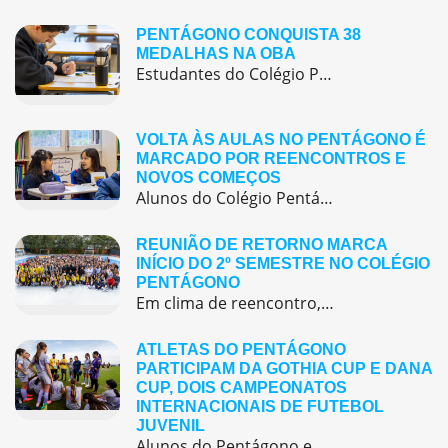
PENTÁGONO CONQUISTA 38
MEDALHAS NA OBA
Estudantes do Colégio Pentágono conquistam excelente resultado na Olimpíada Brasileira de Astronomia e Astronáutica (OBA) 2025, somando 38 medalhas.
VOLTA ÀS AULAS NO PENTÁGONO É
MARCADO POR REENCONTROS E
NOVOS COMEÇOS
Alunos do Colégio Pentágono retornaram às aulas trazendo o entusiasmo dos reencontros e o desejo de seguir aprendendo com significado.
REUNIÃO DE RETORNO MARCA
INÍCIO DO 2º SEMESTRE NO COLÉGIO
PENTÁGONO
Em clima de reencontro, a equipe pedagógica participou da abertura do semestre letivo com treinamentos e simulação de emergência
ATLETAS DO PENTÁGONO
PARTICIPAM DA GOTHIA CUP E DANA
CUP, DOIS CAMPEONATOS
INTERNACIONAIS DE FUTEBOL
JUVENIL
Alunos do Pentágono embarcaram para a Europa, onde participaram de duas das maiores competições internacionais de futebol juvenil