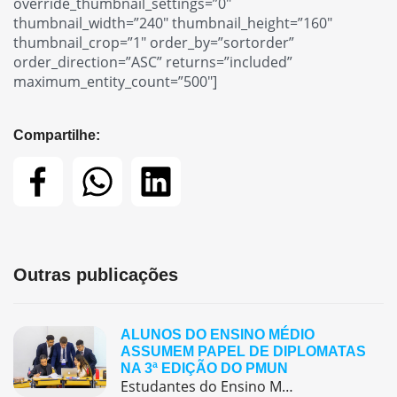
override_thumbnail_settings=”0″
thumbnail_width=”240″ thumbnail_height=”160″
thumbnail_crop=”1″ order_by=”sortorder”
order_direction=”ASC” returns=”included”
maximum_entity_count=”500″]
Compartilhe:
Outras publicações
ALUNOS DO ENSINO MÉDIO
ASSUMEM PAPEL DE DIPLOMATAS
NA 3ª EDIÇÃO DO PMUN
Estudantes do Ensino Médio do Colégio Pentágono protagonizaram uma simulação da ONU, defendendo posições de países em comitês temáticos e vivenciando, na prática, negociações diplomáticas multilíngues.