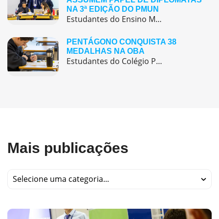
NA 3ª EDIÇÃO DO PMUN
Estudantes do Ensino Médio do Colégio Pentágono protagonizaram uma simulação da ONU, defendendo posições de países em comitês temáticos e vivenciando, na prática, negociações diplomáticas multilíngues.
PENTÁGONO CONQUISTA 38
MEDALHAS NA OBA
Estudantes do Colégio Pentágono conquistam excelente resultado na Olimpíada Brasileira de Astronomia e Astronáutica (OBA) 2025, somando 38 medalhas.
Mais publicações