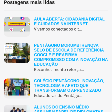
Postagens mais lidas
AULA ABERTA: CIDADANIA DIGITAL
E CUIDADOS NA INTERNET
Vivemos conectados o tempo todo — assistindo vídeos, jogando online, conversando com amigos e descobrindo novidades nas redes sociais. Mas será que sabemos usar tudo isso com segurança e consciência? 🤔. Este quiz interativo sobre Cidadania Digital foi criado para ajudar você a refletir sobre o uso responsável da internet, das redes sociais e dos […]
PENTÁGONO MORUMBI RENOVA
SELO DE ESCOLA DE REFERÊNCIA
GOOGLE E REAFIRMA
COMPROMISSO COM A INOVAÇÃO NA
EDUCAÇÃO
Reconhecimento reforça o papel de referência do colégio em tecnologia educacional, formação docente e práticas pedagógicas inovadora O Pentágono Morumbi acaba de renovar o Selo de Escola de Referência Google, um reconhecimento que vai muito além do uso de tecnologias em sala de aula e representa o compromisso coletivo da escola com a inovação, a […]
COLÉGIO PENTÁGONO: INOVAÇÃO,
TECNOLOGIA E AFETO QUE
TRANSFORMAM O APRENDIZADO
Educadoras do Pentágono são finalistas em prêmio nacional de boas práticas educacionais O Colégio Pentágono reafirma seu compromisso com uma educação inovadora, bilíngue e centrada no aluno, que alia tecnologia, criatividade e afeto para formar cidadãos preparados para o futuro.Acreditamos que a inovação é um pilar essencial para transformar a experiência de aprendizagem. Recentemente, nossas […]
ALUNOS DO ENSINO MÉDIO
ASSUMEM PAPEL DE DIPLOMATAS