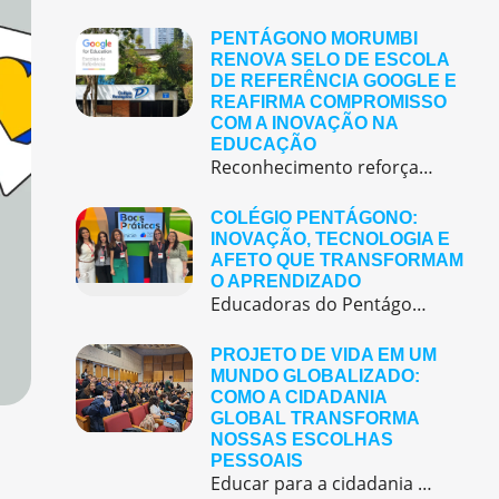
PENTÁGONO MORUMBI
RENOVA SELO DE ESCOLA
DE REFERÊNCIA GOOGLE E
REAFIRMA COMPROMISSO
COM A INOVAÇÃO NA
EDUCAÇÃO
Reconhecimento reforça o papel de referência do colégio em tecnologia educacional, formação docente e práticas pedagógicas inovadora O Pentágono Morumbi acaba de renovar o Selo de Escola de Referência Google, um reconhecimento que vai muito além do uso de tecnologias em sala de aula e representa o compromisso coletivo da escola com a inovação, a […]
COLÉGIO PENTÁGONO:
INOVAÇÃO, TECNOLOGIA E
AFETO QUE TRANSFORMAM
O APRENDIZADO
Educadoras do Pentágono são finalistas em prêmio nacional de boas práticas educacionais O Colégio Pentágono reafirma seu compromisso com uma educação inovadora, bilíngue e centrada no aluno, que alia tecnologia, criatividade e afeto para formar cidadãos preparados para o futuro.Acreditamos que a inovação é um pilar essencial para transformar a experiência de aprendizagem. Recentemente, nossas […]
PROJETO DE VIDA EM UM
MUNDO GLOBALIZADO:
COMO A CIDADANIA
GLOBAL TRANSFORMA
NOSSAS ESCOLHAS
PESSOAIS
Educar para a cidadania global é educar para a construção de projetos de vida mais engajados e conscientes.