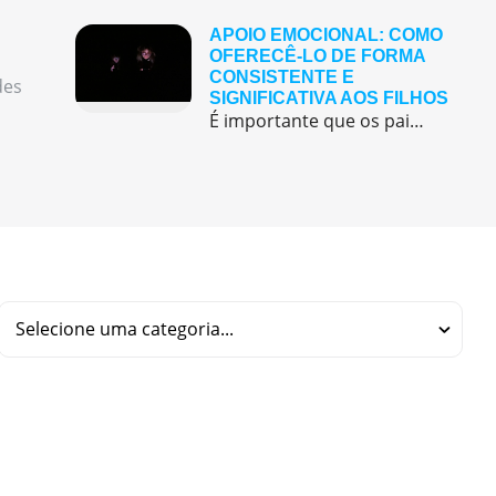
APOIO EMOCIONAL: COMO
OFERECÊ-LO DE FORMA
CONSISTENTE E
des
SIGNIFICATIVA AOS FILHOS
É importante que os pais sejam sensíveis e atentos às emoções de seus filhos e que ofereçam um ambiente seguro e acolhedor para que eles consigam expressar seus sentimentos sem medo de serem julgados ou rejeitados.