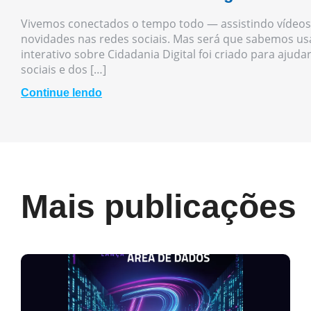
Vivemos conectados o tempo todo — assistindo vídeos
novidades nas redes sociais. Mas será que sabemos usa
interativo sobre Cidadania Digital foi criado para ajuda
sociais e dos […]
Continue lendo
Mais publicações