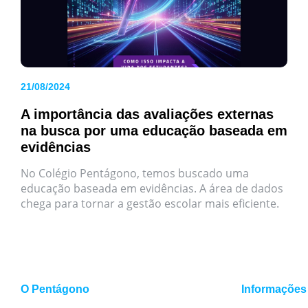
21/08/2024
A importância das avaliações externas
na busca por uma educação baseada em
evidências
No Colégio Pentágono, temos buscado uma
educação baseada em evidências. A área de dados
chega para tornar a gestão escolar mais eficiente.
O Pentágono
Informações