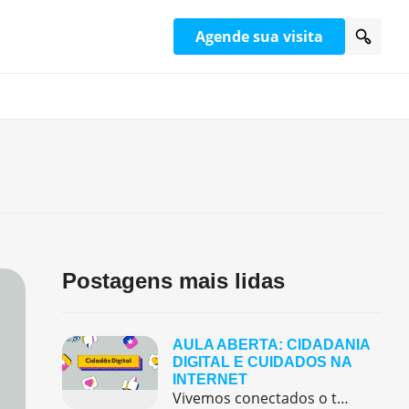
Agende sua visita
Postagens mais lidas
AULA ABERTA: CIDADANIA
DIGITAL E CUIDADOS NA
INTERNET
Vivemos conectados o tempo todo — assistindo vídeos, jogando online, conversando com amigos e descobrindo novidades nas redes sociais. Mas será que sabemos usar tudo isso com segurança e consciência? 🤔. Este quiz interativo sobre Cidadania Digital foi criado para ajudar você a refletir sobre o uso responsável da internet, das redes sociais e dos […]