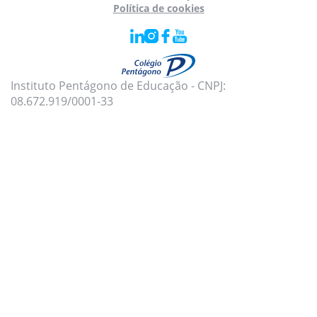
Política de cookies
Instituto Pentágono de Educação - CNPJ:
08.672.919/0001-33
Para oferecer uma melhor experiência, utilizamos
cookies e tecnologias semelhantes no nosso site.
Para mais informações, acesse nossa
Política de