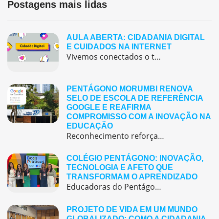
Postagens mais lidas
AULA ABERTA: CIDADANIA DIGITAL
E CUIDADOS NA INTERNET
Vivemos conectados o tempo todo — assistindo vídeos, jogando online, conversando com amigos e descobrindo novidades nas redes sociais. Mas será que sabemos usar tudo isso com segurança e consciência? 🤔. Este quiz interativo sobre Cidadania Digital foi criado para ajudar você a refletir sobre o uso responsável da internet, das redes sociais e dos […]
PENTÁGONO MORUMBI RENOVA
SELO DE ESCOLA DE REFERÊNCIA
GOOGLE E REAFIRMA
COMPROMISSO COM A INOVAÇÃO NA
EDUCAÇÃO
Reconhecimento reforça o papel de referência do colégio em tecnologia educacional, formação docente e práticas pedagógicas inovadora O Pentágono Morumbi acaba de renovar o Selo de Escola de Referência Google, um reconhecimento que vai muito além do uso de tecnologias em sala de aula e representa o compromisso coletivo da escola com a inovação, a […]
COLÉGIO PENTÁGONO: INOVAÇÃO,
TECNOLOGIA E AFETO QUE
TRANSFORMAM O APRENDIZADO
Educadoras do Pentágono são finalistas em prêmio nacional de boas práticas educacionais O Colégio Pentágono reafirma seu compromisso com uma educação inovadora, bilíngue e centrada no aluno, que alia tecnologia, criatividade e afeto para formar cidadãos preparados para o futuro.Acreditamos que a inovação é um pilar essencial para transformar a experiência de aprendizagem. Recentemente, nossas […]
PROJETO DE VIDA EM UM MUNDO
GLOBALIZADO: COMO A CIDADANIA