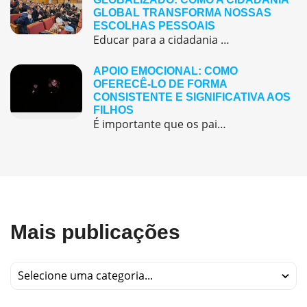
GLOBAL TRANSFORMA NOSSAS
ESCOLHAS PESSOAIS
Educar para a cidadania global é educar para a construção de projetos de vida mais engajados e conscientes.
APOIO EMOCIONAL: COMO
OFERECÊ-LO DE FORMA
CONSISTENTE E SIGNIFICATIVA AOS
FILHOS
É importante que os pais sejam sensíveis e atentos às emoções de seus filhos e que ofereçam um ambiente seguro e acolhedor para que eles consigam expressar seus sentimentos sem medo de serem julgados ou rejeitados.
Mais publicações