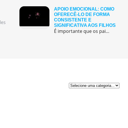
APOIO EMOCIONAL: COMO
OFERECÊ-LO DE FORMA
CONSISTENTE E
des
SIGNIFICATIVA AOS FILHOS
É importante que os pais sejam sensíveis e atentos às emoções de seus filhos e que ofereçam um ambiente seguro e acolhedor para que eles consigam expressar seus sentimentos sem medo de serem julgados ou rejeitados.