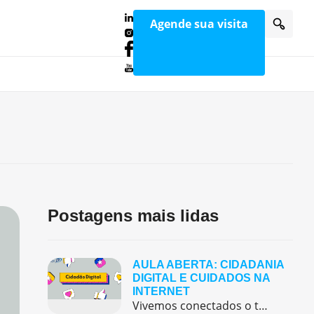
Agende sua visita
Postagens mais lidas
AULA ABERTA: CIDADANIA
DIGITAL E CUIDADOS NA
INTERNET
Vivemos conectados o tempo todo — assistindo vídeos, jogando online, conversando com amigos e descobrindo novidades nas redes sociais. Mas será que sabemos usar tudo isso com segurança e consciência? 🤔. Este quiz interativo sobre Cidadania Digital foi criado para ajudar você a refletir sobre o uso responsável da internet, das redes sociais e dos […]