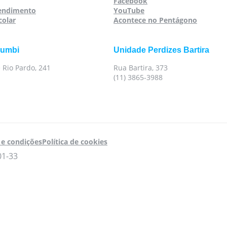
Facebook
tendimento
YouTube
colar
Acontece no Pentágono
rumbi
Unidade Perdizes Bartira
 Rio Pardo, 241
Rua Bartira, 373
(11) 3865-3988
e condições
Política de cookies
01-33