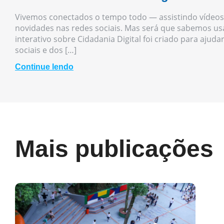
Vivemos conectados o tempo todo — assistindo vídeos
novidades nas redes sociais. Mas será que sabemos usa
interativo sobre Cidadania Digital foi criado para ajuda
sociais e dos […]
Continue lendo
Mais publicações