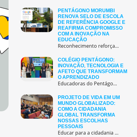
PENTÁGONO MORUMBI
RENOVA SELO DE ESCOLA
DE REFERÊNCIA GOOGLE E
REAFIRMA COMPROMISSO
COM A INOVAÇÃO NA
EDUCAÇÃO
Reconhecimento reforça o papel de referência do colégio em tecnologia educacional, formação docente e práticas pedagógicas inovadora O Pentágono Morumbi acaba de renovar o Selo de Escola de Referência Google, um reconhecimento que vai muito além do uso de tecnologias em sala de aula e representa o compromisso coletivo da escola com a inovação, a […]
COLÉGIO PENTÁGONO:
INOVAÇÃO, TECNOLOGIA E
AFETO QUE TRANSFORMAM
O APRENDIZADO
Educadoras do Pentágono são finalistas em prêmio nacional de boas práticas educacionais O Colégio Pentágono reafirma seu compromisso com uma educação inovadora, bilíngue e centrada no aluno, que alia tecnologia, criatividade e afeto para formar cidadãos preparados para o futuro.Acreditamos que a inovação é um pilar essencial para transformar a experiência de aprendizagem. Recentemente, nossas […]
PROJETO DE VIDA EM UM
MUNDO GLOBALIZADO:
COMO A CIDADANIA
GLOBAL TRANSFORMA
NOSSAS ESCOLHAS
PESSOAIS
Educar para a cidadania global é educar para a construção de projetos de vida mais engajados e conscientes.