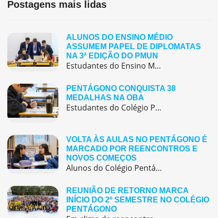
Postagens mais lidas
ALUNOS DO ENSINO MÉDIO
ASSUMEM PAPEL DE DIPLOMATAS
NA 3ª EDIÇÃO DO PMUN
Estudantes do Ensino Médio do Colégio Pentágono protagonizaram uma simulação da ONU, defendendo posições de países em comitês temáticos e vivenciando, na prática, negociações diplomáticas multilíngues.
PENTÁGONO CONQUISTA 38
MEDALHAS NA OBA
Estudantes do Colégio Pentágono conquistam excelente resultado na Olimpíada Brasileira de Astronomia e Astronáutica (OBA) 2025, somando 38 medalhas.
VOLTA ÀS AULAS NO PENTÁGONO É
MARCADO POR REENCONTROS E
NOVOS COMEÇOS
Alunos do Colégio Pentágono retornaram às aulas trazendo o entusiasmo dos reencontros e o desejo de seguir aprendendo com significado.
REUNIÃO DE RETORNO MARCA
INÍCIO DO 2º SEMESTRE NO COLÉGIO
PENTÁGONO