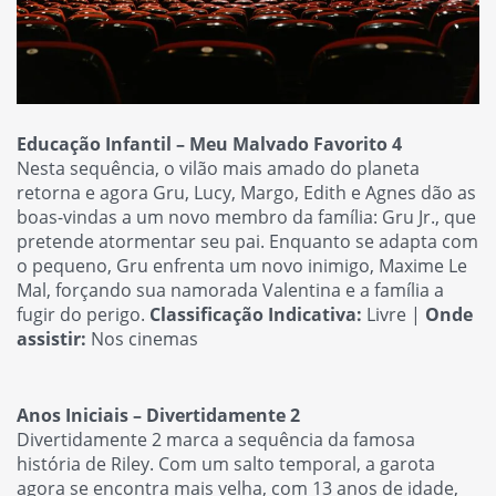
Educação Infantil – Meu Malvado Favorito 4
Nesta sequência, o vilão mais amado do planeta
retorna e agora Gru, Lucy, Margo, Edith e Agnes dão as
boas-vindas a um novo membro da família: Gru Jr., que
pretende atormentar seu pai. Enquanto se adapta com
o pequeno, Gru enfrenta um novo inimigo, Maxime Le
Mal, forçando sua namorada Valentina e a família a
fugir do perigo.
Classificação Indicativa:
Livre |
Onde
assistir:
Nos cinemas
Anos Iniciais – Divertidamente 2
Divertidamente 2 marca a sequência da famosa
história de Riley. Com um salto temporal, a garota
agora se encontra mais velha, com 13 anos de idade,