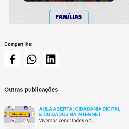
Compartilhe:
Outras publicações
AULA ABERTA: CIDADANIA DIGITAL
E CUIDADOS NA INTERNET
Vivemos conectados o tempo todo — assistindo vídeos, jogando online, conversando com amigos e descobrindo novidades nas redes sociais. Mas será que sabemos usar tudo isso com segurança e consciência? 🤔. Este quiz interativo sobre Cidadania Digital foi criado para ajudar você a refletir sobre o uso responsável da internet, das redes sociais e dos […]