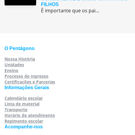
FILHOS
É importante que os pais sejam sensíveis e atentos às emoções de seus filhos e que ofereçam um ambiente seguro e acolhedor para que eles consigam expressar seus sentimentos sem medo de serem julgados ou rejeitados.
O Pentágono
Nossa História
Unidades
Ensino
Processo de Ingresso
Certificações e Parcerias
Informações Gerais
Calendário escolar
Lista de material
Transporte
Horário de atendimento
Regimento escolar
Acompanhe-nos