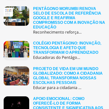
PENTÁGONO MORUMBI RENOVA
SELO DE ESCOLA DE REFERÊNCIA
GOOGLE E REAFIRMA
COMPROMISSO COM A INOVAÇÃO NA
EDUCAÇÃO
Reconhecimento reforça o papel de referência do colégio em tecnologia educacional, formação docente e práticas pedagógicas inovadora O Pentágono Morumbi acaba de renovar o Selo de Escola de Referência Google, um reconhecimento que vai muito além do uso de tecnologias em sala de aula e representa o compromisso coletivo da escola com a inovação, a […]
COLÉGIO PENTÁGONO: INOVAÇÃO,
TECNOLOGIA E AFETO QUE
TRANSFORMAM O APRENDIZADO
Educadoras do Pentágono são finalistas em prêmio nacional de boas práticas educacionais O Colégio Pentágono reafirma seu compromisso com uma educação inovadora, bilíngue e centrada no aluno, que alia tecnologia, criatividade e afeto para formar cidadãos preparados para o futuro.Acreditamos que a inovação é um pilar essencial para transformar a experiência de aprendizagem. Recentemente, nossas […]
PROJETO DE VIDA EM UM MUNDO
GLOBALIZADO: COMO A CIDADANIA
GLOBAL TRANSFORMA NOSSAS
ESCOLHAS PESSOAIS
Educar para a cidadania global é educar para a construção de projetos de vida mais engajados e conscientes.
APOIO EMOCIONAL: COMO
OFERECÊ-LO DE FORMA
CONSISTENTE E SIGNIFICATIVA AOS