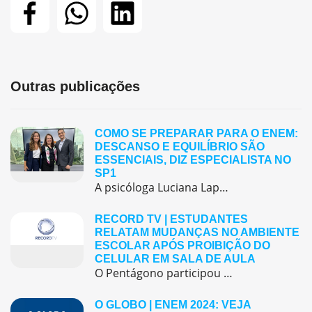
Outras publicações
COMO SE PREPARAR PARA O ENEM:
DESCANSO E EQUILÍBRIO SÃO
ESSENCIAIS, DIZ ESPECIALISTA NO
SP1
A psicóloga Luciana Lapa, orientadora educacional do Colégio Pentágono Morumbi, participou do telejornal SP1, da TV Globo, no dia 8 de novembro, para comentar sobre a preparação emocional dos estudantes na véspera do Enem. Durante a entrevista, ela destacou que o dia anterior à prova deve ser dedicado ao descanso e à tranquilidade. Segundo a […]
RECORD TV | ESTUDANTES
RELATAM MUDANÇAS NO AMBIENTE
ESCOLAR APÓS PROIBIÇÃO DO
CELULAR EM SALA DE AULA
O Pentágono participou de uma matéria especial no programa Repórter Record Investigação sobre a proibição do uso de celulares em sala de aula após um semestre da lei.
O GLOBO | ENEM 2024: VEJA