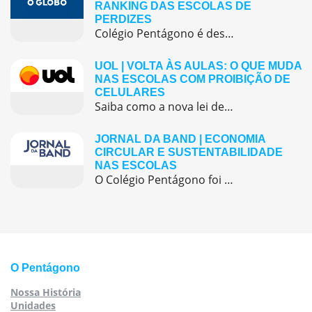
RANKING DAS ESCOLAS DE
PERDIZES
Colégio Pentágono é destaque no ENEM 2024: liderança em Perdizes demonstra compromisso com excelência acadêmica.
UOL | VOLTA ÀS AULAS: O QUE MUDA
NAS ESCOLAS COM PROIBIÇÃO DE
CELULARES
Saiba como a nova lei de proibição de celulares nas escolas foi aplicada e como o Colégio Pentágono adotou medidas conscientes para promover ambiente de foco e aprendizado presencial.
JORNAL DA BAND | ECONOMIA
CIRCULAR E SUSTENTABILIDADE
NAS ESCOLAS
O Colégio Pentágono foi destaque na mídia ao apresentar uma de suas iniciativas mais relevantes ligadas à economia circular e à sustentabilidade: as feiras de trocas de livros e uniformes. A ação, realizada anualmente, promove uma cultura de consumo consciente, fortalece a comunidade escolar e contribui diretamente para o bolso das famílias, especialmente em um […]
O Pentágono
Nossa História
Unidades