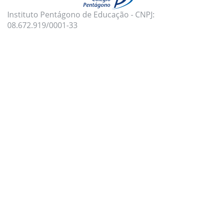
Instituto Pentágono de Educação - CNPJ:
08.672.919/0001-33
Para oferecer uma melhor experiência, utilizamos
cookies e tecnologias semelhantes no nosso site.
Para mais informações, acesse nossa
Política de
Privacidade
e
Política de Cookies
.
Aceito todas as políticas