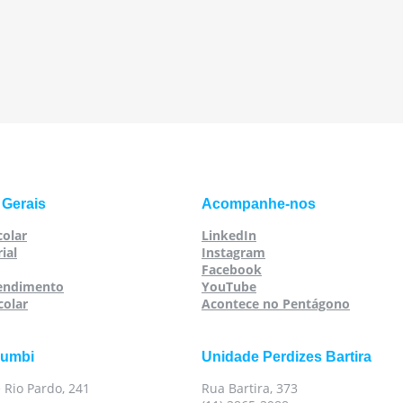
 Gerais
Acompanhe-nos
colar
LinkedIn
ial
Instagram
Facebook
tendimento
YouTube
colar
Acontece no Pentágono
rumbi
Unidade Perdizes Bartira
 Rio Pardo, 241
Rua Bartira, 373