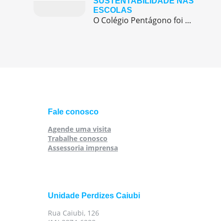
SUSTENTABILIDADE NAS
ESCOLAS
O Colégio Pentágono foi destaque na mídia ao apresentar uma de suas iniciativas mais relevantes ligadas à economia circular e à sustentabilidade: as feiras de trocas de livros e uniformes. A ação, realizada anualmente, promove uma cultura de consumo consciente, fortalece a comunidade escolar e contribui diretamente para o bolso das famílias, especialmente em um […]
Fale conosco
Agende uma visita
Trabalhe conosco
Assessoria imprensa
Unidade Perdizes Caiubi
Rua Caiubi, 126