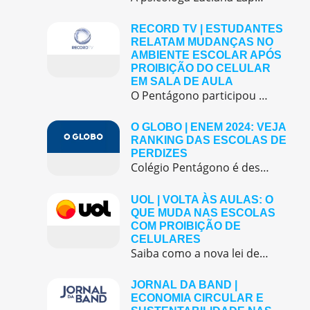
RECORD TV | ESTUDANTES
RELATAM MUDANÇAS NO
AMBIENTE ESCOLAR APÓS
PROIBIÇÃO DO CELULAR
EM SALA DE AULA
O Pentágono participou de uma matéria especial no programa Repórter Record Investigação sobre a proibição do uso de celulares em sala de aula após um semestre da lei.
O GLOBO | ENEM 2024: VEJA
RANKING DAS ESCOLAS DE
PERDIZES
Colégio Pentágono é destaque no ENEM 2024: liderança em Perdizes demonstra compromisso com excelência acadêmica.
UOL | VOLTA ÀS AULAS: O
QUE MUDA NAS ESCOLAS
COM PROIBIÇÃO DE
CELULARES
Saiba como a nova lei de proibição de celulares nas escolas foi aplicada e como o Colégio Pentágono adotou medidas conscientes para promover ambiente de foco e aprendizado presencial.
JORNAL DA BAND |
ECONOMIA CIRCULAR E