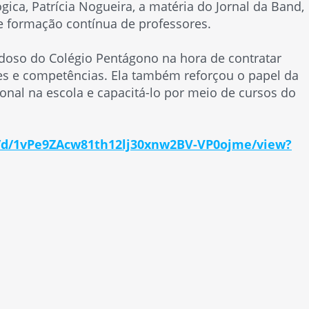
ica, Patrícia Nogueira, a matéria do Jornal da Band,
 e formação contínua de professores.
adoso do Colégio Pentágono na hora de contratar
es e competências. Ela também reforçou o papel da
onal na escola e capacitá-lo por meio de cursos do
le/d/1vPe9ZAcw81th12lj30xnw2BV-VP0ojme/view?