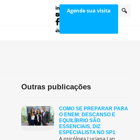
Agende sua visita
Outras publicações
COMO SE PREPARAR PARA
O ENEM: DESCANSO E
EQUILÍBRIO SÃO
ESSENCIAIS, DIZ
ESPECIALISTA NO SP1
A psicóloga Luciana Lapa, orientadora educacional do Colégio Pentágono Morumbi, participou do telejornal SP1, da TV Globo, no dia 8 de novembro, para comentar sobre a preparação emocional dos estudantes na véspera do Enem. Durante a entrevista, ela destacou que o dia anterior à prova deve ser dedicado ao descanso e à tranquilidade. Segundo a […]