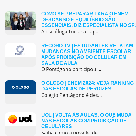
COMO SE PREPARAR PARA O ENEM:
DESCANSO E EQUILÍBRIO SÃO
ESSENCIAIS, DIZ ESPECIALISTA NO SP
A psicóloga Luciana Lapa, orientadora educacional do Colégio Pentágono Morumbi, participou do telejornal SP1, da TV Globo, no dia 8 de novembro, para comentar sobre a preparação emocional dos estudantes na véspera do Enem. Durante a entrevista, ela destacou que o dia anterior à prova deve ser dedicado ao descanso e à tranquilidade. Segundo a […]
RECORD TV | ESTUDANTES RELATAM
MUDANÇAS NO AMBIENTE ESCOLAR
APÓS PROIBIÇÃO DO CELULAR EM
SALA DE AULA
O Pentágono participou de uma matéria especial no programa Repórter Record Investigação sobre a proibição do uso de celulares em sala de aula após um semestre da lei.
O GLOBO | ENEM 2024: VEJA RANKING
DAS ESCOLAS DE PERDIZES
Colégio Pentágono é destaque no ENEM 2024: liderança em Perdizes demonstra compromisso com excelência acadêmica.
UOL | VOLTA ÀS AULAS: O QUE MUDA
NAS ESCOLAS COM PROIBIÇÃO DE
CELULARES
Saiba como a nova lei de proibição de celulares nas escolas foi aplicada e como o Colégio Pentágono adotou medidas conscientes para promover ambiente de foco e aprendizado presencial.