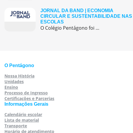
JORNAL DA BAND | ECONOMIA
CIRCULAR E SUSTENTABILIDADE NAS
ESCOLAS
O Colégio Pentágono foi destaque na mídia ao apresentar uma de suas iniciativas mais relevantes ligadas à economia circular e à sustentabilidade: as feiras de trocas de livros e uniformes. A ação, realizada anualmente, promove uma cultura de consumo consciente, fortalece a comunidade escolar e contribui diretamente para o bolso das famílias, especialmente em um […]
O Pentágono
Nossa História
Unidades
Ensino
Processo de Ingresso
Certificações e Parcerias
Informações Gerais
Calendário escolar
Lista de material
Transporte
Horário de atendimento