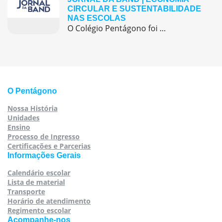
CIRCULAR E SUSTENTABILIDADE
NAS ESCOLAS
O Colégio Pentágono foi destaque na mídia ao apresentar uma de suas iniciativas mais relevantes ligadas à economia circular e à sustentabilidade: as feiras de trocas de livros e uniformes. A ação, realizada anualmente, promove uma cultura de consumo consciente, fortalece a comunidade escolar e contribui diretamente para o bolso das famílias, especialmente em um […]
O Pentágono
Nossa História
Unidades
Ensino
Processo de Ingresso
Certificações e Parcerias
Informações Gerais
Calendário escolar
Lista de material
Transporte
Horário de atendimento
Regimento escolar
Acompanhe-nos