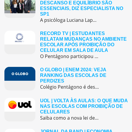
DESCANSO E EQUILÍBRIO SÃO
ESSENCIAIS, DIZ ESPECIALISTA NO
SP1
A psicóloga Luciana Lapa, orientadora educacional do Colégio Pentágono Morumbi, participou do telejornal SP1, da TV Globo, no dia 8 de novembro, para comentar sobre a preparação emocional dos estudantes na véspera do Enem. Durante a entrevista, ela destacou que o dia anterior à prova deve ser dedicado ao descanso e à tranquilidade. Segundo a […]
RECORD TV | ESTUDANTES
RELATAM MUDANÇAS NO AMBIENTE
ESCOLAR APÓS PROIBIÇÃO DO
CELULAR EM SALA DE AULA
O Pentágono participou de uma matéria especial no programa Repórter Record Investigação sobre a proibição do uso de celulares em sala de aula após um semestre da lei.
O GLOBO | ENEM 2024: VEJA
RANKING DAS ESCOLAS DE
PERDIZES
Colégio Pentágono é destaque no ENEM 2024: liderança em Perdizes demonstra compromisso com excelência acadêmica.
UOL | VOLTA ÀS AULAS: O QUE MUDA
NAS ESCOLAS COM PROIBIÇÃO DE
CELULARES
Saiba como a nova lei de proibição de celulares nas escolas foi aplicada e como o Colégio Pentágono adotou medidas conscientes para promover ambiente de foco e aprendizado presencial.
JORNAL DA BAND | ECONOMIA