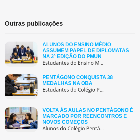
Outras publicações
ALUNOS DO ENSINO MÉDIO
ASSUMEM PAPEL DE DIPLOMATAS
NA 3ª EDIÇÃO DO PMUN
Estudantes do Ensino Médio do Colégio Pentágono protagonizaram uma simulação da ONU, defendendo posições de países em comitês temáticos e vivenciando, na prática, negociações diplomáticas multilíngues.
PENTÁGONO CONQUISTA 38
MEDALHAS NA OBA
Estudantes do Colégio Pentágono conquistam excelente resultado na Olimpíada Brasileira de Astronomia e Astronáutica (OBA) 2025, somando 38 medalhas.
VOLTA ÀS AULAS NO PENTÁGONO É
MARCADO POR REENCONTROS E
NOVOS COMEÇOS
Alunos do Colégio Pentágono retornaram às aulas trazendo o entusiasmo dos reencontros e o desejo de seguir aprendendo com significado.