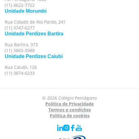
(11) 4622-7722
Unidade Morumbi
Rua Cidade de Rio Pardo, 241
(11) 3747-6277
Unidade Perdizes Bartira
Rua Bartira, 373
(11) 3865-3988
Unidade Perdizes Caiubi
Rua Caiubi, 126
(11) 3874-6233
Para oferecer uma melhor experiência, utilizamos
© 2026 Colégio Pentágono
cookies e tecnologias semelhantes no nosso site.
Política de Privacidade
Para mais informações, acesse nossa
Política de
Termos e condições
Política de cookies
Privacidade
e
Política de Cookies
.
Aceito todas as políticas