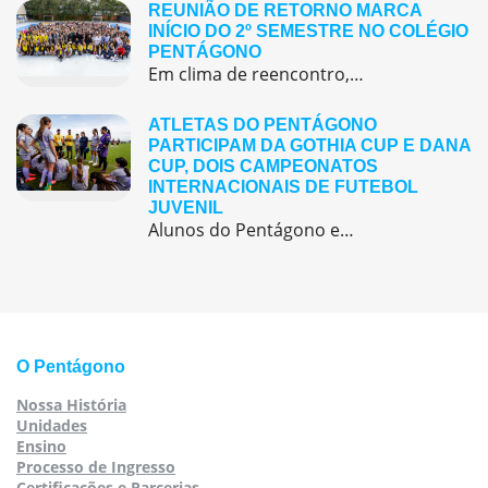
REUNIÃO DE RETORNO MARCA
INÍCIO DO 2º SEMESTRE NO COLÉGIO
PENTÁGONO
Em clima de reencontro, a equipe pedagógica participou da abertura do semestre letivo com treinamentos e simulação de emergência
ATLETAS DO PENTÁGONO
PARTICIPAM DA GOTHIA CUP E DANA
CUP, DOIS CAMPEONATOS
INTERNACIONAIS DE FUTEBOL
JUVENIL
Alunos do Pentágono embarcaram para a Europa, onde participaram de duas das maiores competições internacionais de futebol juvenil
O Pentágono
Nossa História
Unidades
Ensino
Processo de Ingresso
Certificações e Parcerias