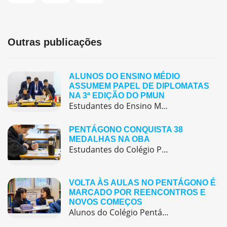
Outras publicações
ALUNOS DO ENSINO MÉDIO
ASSUMEM PAPEL DE DIPLOMATAS
NA 3ª EDIÇÃO DO PMUN
Estudantes do Ensino Médio do Colégio Pentágono protagonizaram uma simulação da ONU, defendendo posições de países em comitês temáticos e vivenciando, na prática, negociações diplomáticas multilíngues.
PENTÁGONO CONQUISTA 38
MEDALHAS NA OBA
Estudantes do Colégio Pentágono conquistam excelente resultado na Olimpíada Brasileira de Astronomia e Astronáutica (OBA) 2025, somando 38 medalhas.
VOLTA ÀS AULAS NO PENTÁGONO É
MARCADO POR REENCONTROS E
NOVOS COMEÇOS
Alunos do Colégio Pentágono retornaram às aulas trazendo o entusiasmo dos reencontros e o desejo de seguir aprendendo com significado.