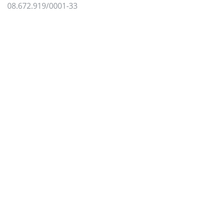
08.672.919/0001-33
Para oferecer uma melhor experiência, utilizamos
cookies e tecnologias semelhantes no nosso site.
Para mais informações, acesse nossa
Política de
Privacidade
e
Política de Cookies
.
Aceito todas as políticas