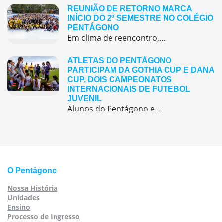
REUNIÃO DE RETORNO MARCA
INÍCIO DO 2º SEMESTRE NO COLÉGIO
PENTÁGONO
Em clima de reencontro, a equipe pedagógica participou da abertura do semestre letivo com treinamentos e simulação de emergência
ATLETAS DO PENTÁGONO
PARTICIPAM DA GOTHIA CUP E DANA
CUP, DOIS CAMPEONATOS
INTERNACIONAIS DE FUTEBOL
JUVENIL
Alunos do Pentágono embarcaram para a Europa, onde participaram de duas das maiores competições internacionais de futebol juvenil
O Pentágono
Nossa História
Unidades
Ensino
Processo de Ingresso