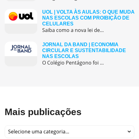
UOL | VOLTA ÀS AULAS: O QUE MUDA
NAS ESCOLAS COM PROIBIÇÃO DE
CELULARES
Saiba como a nova lei de proibição de celulares nas escolas foi aplicada e como o Colégio Pentágono adotou medidas conscientes para promover ambiente de foco e aprendizado presencial.
JORNAL DA BAND | ECONOMIA
CIRCULAR E SUSTENTABILIDADE
NAS ESCOLAS
O Colégio Pentágono foi destaque na mídia ao apresentar uma de suas iniciativas mais relevantes ligadas à economia circular e à sustentabilidade: as feiras de trocas de livros e uniformes. A ação, realizada anualmente, promove uma cultura de consumo consciente, fortalece a comunidade escolar e contribui diretamente para o bolso das famílias, especialmente em um […]
Mais publicações