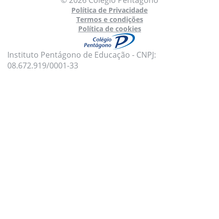
Política de Privacidade
Termos e condições
Política de cookies
Instituto Pentágono de Educação - CNPJ:
08.672.919/0001-33
Para oferecer uma melhor experiência, utilizamos
cookies e tecnologias semelhantes no nosso site.
Para mais informações, acesse nossa
Política de
Privacidade
e
Política de Cookies
.