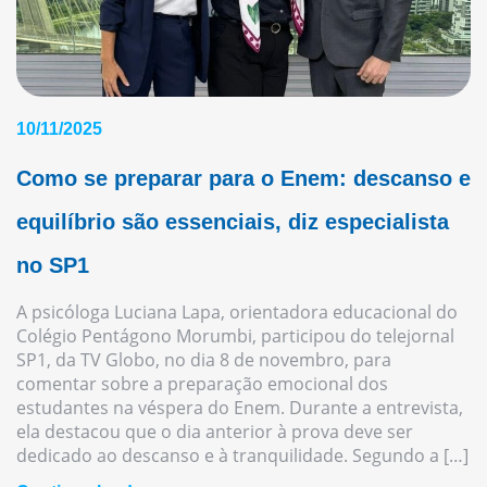
10/11/2025
Como se preparar para o Enem: descanso e
equilíbrio são essenciais, diz especialista
no SP1
A psicóloga Luciana Lapa, orientadora educacional do
Colégio Pentágono Morumbi, participou do telejornal
SP1, da TV Globo, no dia 8 de novembro, para
comentar sobre a preparação emocional dos
estudantes na véspera do Enem. Durante a entrevista,
ela destacou que o dia anterior à prova deve ser
dedicado ao descanso e à tranquilidade. Segundo a […]