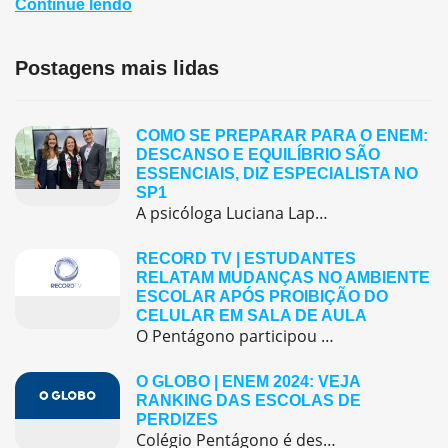
Continue lendo
Postagens mais lidas
COMO SE PREPARAR PARA O ENEM:
DESCANSO E EQUILÍBRIO SÃO
ESSENCIAIS, DIZ ESPECIALISTA NO
SP1
A psicóloga Luciana Lapa, orientadora educacional do Colégio Pentágono Morumbi, participou do telejornal SP1, da TV Globo, no dia 8 de novembro, para comentar sobre a preparação emocional dos estudantes na véspera do Enem. Durante a entrevista, ela destacou que o dia anterior à prova deve ser dedicado ao descanso e à tranquilidade. Segundo a […]
RECORD TV | ESTUDANTES
RELATAM MUDANÇAS NO AMBIENTE
ESCOLAR APÓS PROIBIÇÃO DO
CELULAR EM SALA DE AULA
O Pentágono participou de uma matéria especial no programa Repórter Record Investigação sobre a proibição do uso de celulares em sala de aula após um semestre da lei.
O GLOBO | ENEM 2024: VEJA
RANKING DAS ESCOLAS DE
PERDIZES
Colégio Pentágono é destaque no ENEM 2024: liderança em Perdizes demonstra compromisso com excelência acadêmica.