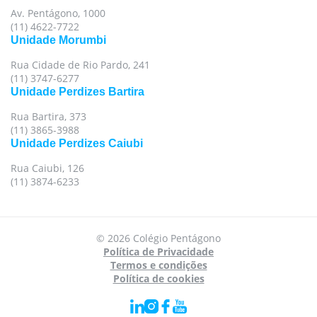
Av. Pentágono, 1000
(11) 4622-7722
Unidade Morumbi
Rua Cidade de Rio Pardo, 241
(11) 3747-6277
Unidade Perdizes Bartira
Rua Bartira, 373
(11) 3865-3988
Unidade Perdizes Caiubi
Rua Caiubi, 126
(11) 3874-6233
Para oferecer uma melhor experiência, utilizamos
© 2026 Colégio Pentágono
cookies e tecnologias semelhantes no nosso site.
Política de Privacidade
Para mais informações, acesse nossa
Política de
Termos e condições
Política de cookies
Privacidade
e
Política de Cookies
.
Aceito todas as políticas