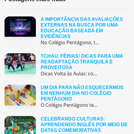
A IMPORTÂNCIA DAS AVALIAÇÕES
EXTERNAS NA BUSCA POR UMA
EDUCAÇÃO BASEADA EM
EVIDÊNCIAS
No Colégio Pentágono, temos buscado uma educação baseada em evidências. A área de dados chega para tornar a gestão escolar mais eficiente.
TCHAU, FÉRIAS! DICAS PARA UMA
READAPTAÇÃO TRANQUILA E
PROVEITOSA
Dicas Volta às Aulas: como voltar à rotina escolar após um período de descanso?
UM DIA PARA NÃO ESQUECERMOS
EM NENHUM DIA NO COLÉGIO
PENTÁGONO
O Colégio Pentágono tem compromisso de oferecer condições adequadas aos estudantes, a fim de que não apenas discutam ideias matemáticas em seu cotidiano, mas vivenciem essa ciência de modo significativo
CELEBRANDO CULTURAS:
APRENDENDO INGLÊS POR MEIO DE
DATAS COMEMORATIVAS