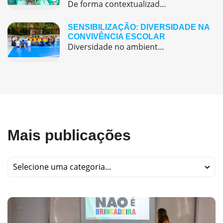
De forma contextualizada e lúdica, a celebração de datas comemorativas ajuda no ensino do inglês na Educação Infantil e nos Anos Iniciais.
SENSIBILIZAÇÃO: DIVERSIDADE NA
CONVIVÊNCIA ESCOLAR
Diversidade no ambiente escolar: argumentação, negociação, defesa de ideias são alguns dos benefício de conviver com pessoas diferentes
Mais publicações