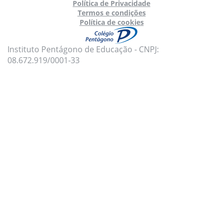
Política de Privacidade
Termos e condições
Política de cookies
Instituto Pentágono de Educação - CNPJ:
08.672.919/0001-33
Para oferecer uma melhor experiência, utilizamos
cookies e tecnologias semelhantes no nosso site.
Para mais informações, acesse nossa
Política de
Privacidade
e
Política de Cookies
.