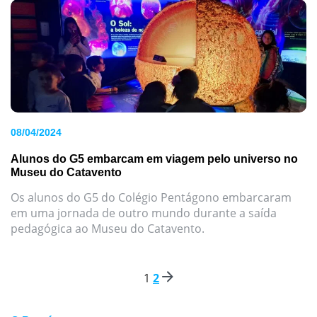
08/04/2024
Alunos do G5 embarcam em viagem pelo universo no
Museu do Catavento
Os alunos do G5 do Colégio Pentágono embarcaram
em uma jornada de outro mundo durante a saída
pedagógica ao Museu do Catavento.
1
2
Paginação
de
posts