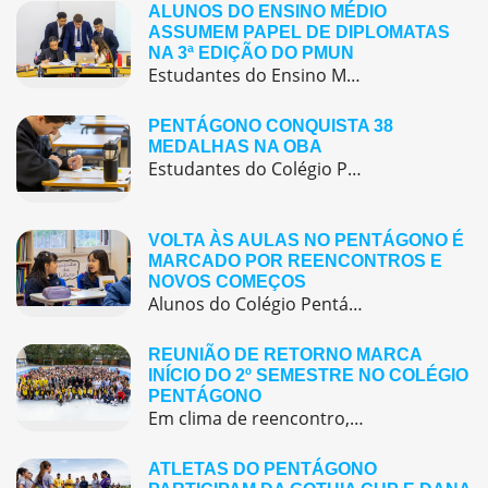
ALUNOS DO ENSINO MÉDIO
ASSUMEM PAPEL DE DIPLOMATAS
NA 3ª EDIÇÃO DO PMUN
Estudantes do Ensino Médio do Colégio Pentágono protagonizaram uma simulação da ONU, defendendo posições de países em comitês temáticos e vivenciando, na prática, negociações diplomáticas multilíngues.
PENTÁGONO CONQUISTA 38
MEDALHAS NA OBA
Estudantes do Colégio Pentágono conquistam excelente resultado na Olimpíada Brasileira de Astronomia e Astronáutica (OBA) 2025, somando 38 medalhas.
VOLTA ÀS AULAS NO PENTÁGONO É
MARCADO POR REENCONTROS E
NOVOS COMEÇOS
Alunos do Colégio Pentágono retornaram às aulas trazendo o entusiasmo dos reencontros e o desejo de seguir aprendendo com significado.
REUNIÃO DE RETORNO MARCA
INÍCIO DO 2º SEMESTRE NO COLÉGIO
PENTÁGONO
Em clima de reencontro, a equipe pedagógica participou da abertura do semestre letivo com treinamentos e simulação de emergência
ATLETAS DO PENTÁGONO