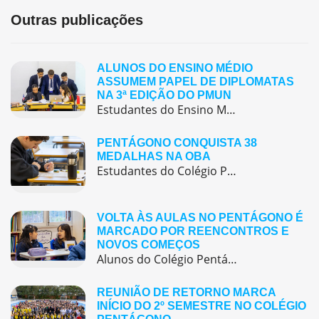
Outras publicações
ALUNOS DO ENSINO MÉDIO
ASSUMEM PAPEL DE DIPLOMATAS
NA 3ª EDIÇÃO DO PMUN
Estudantes do Ensino Médio do Colégio Pentágono protagonizaram uma simulação da ONU, defendendo posições de países em comitês temáticos e vivenciando, na prática, negociações diplomáticas multilíngues.
PENTÁGONO CONQUISTA 38
MEDALHAS NA OBA
Estudantes do Colégio Pentágono conquistam excelente resultado na Olimpíada Brasileira de Astronomia e Astronáutica (OBA) 2025, somando 38 medalhas.
VOLTA ÀS AULAS NO PENTÁGONO É
MARCADO POR REENCONTROS E
NOVOS COMEÇOS
Alunos do Colégio Pentágono retornaram às aulas trazendo o entusiasmo dos reencontros e o desejo de seguir aprendendo com significado.
REUNIÃO DE RETORNO MARCA
INÍCIO DO 2º SEMESTRE NO COLÉGIO