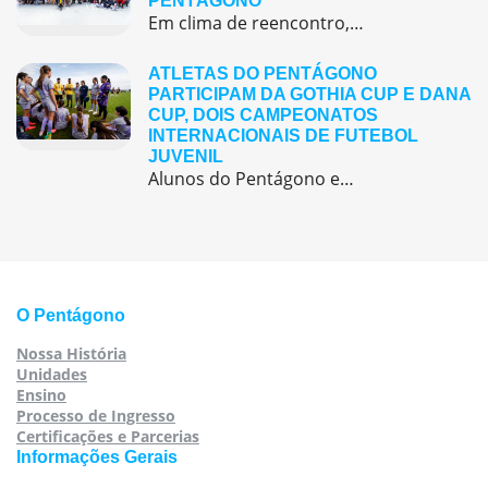
PENTÁGONO
Em clima de reencontro, a equipe pedagógica participou da abertura do semestre letivo com treinamentos e simulação de emergência
ATLETAS DO PENTÁGONO
PARTICIPAM DA GOTHIA CUP E DANA
CUP, DOIS CAMPEONATOS
INTERNACIONAIS DE FUTEBOL
JUVENIL
Alunos do Pentágono embarcaram para a Europa, onde participaram de duas das maiores competições internacionais de futebol juvenil
O Pentágono
Nossa História
Unidades
Ensino
Processo de Ingresso
Certificações e Parcerias
Informações Gerais