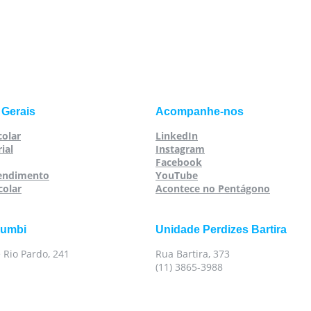
 Gerais
Acompanhe-nos
colar
LinkedIn
ial
Instagram
Facebook
tendimento
YouTube
colar
Acontece no Pentágono
rumbi
Unidade Perdizes Bartira
 Rio Pardo, 241
Rua Bartira, 373
(11) 3865-3988