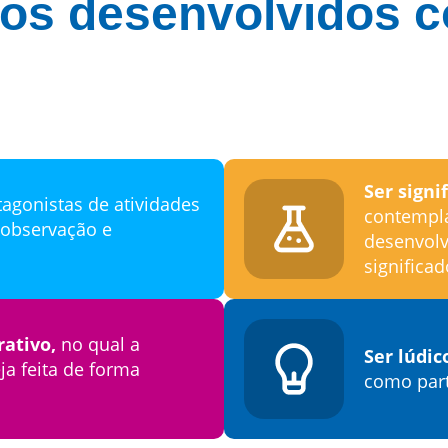
etos desenvolvidos 
Ser signi
agonistas de atividades
contempla
 observação e
desenvolv
significa
rativo,
no qual a
Ser lúdic
a feita de forma
como part