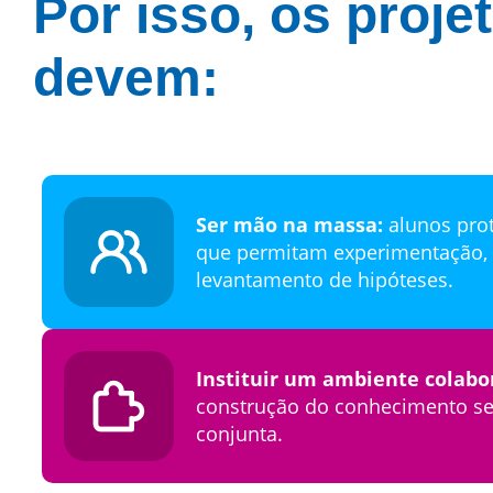
Por isso, os proj
devem:
Ser mão na massa:
alunos prot
que permitam experimentação,
levantamento de hipóteses.
Instituir um ambiente colabo
construção do conhecimento sej
conjunta.