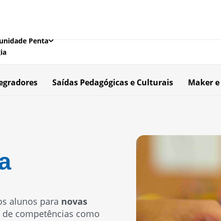
nidade Penta
ia
tegradores
Saídas Pedagógicas e Culturais
Maker e
a
os alunos para
novas
o de competências como