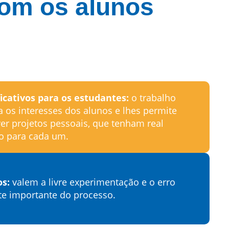
com os alunos
ficativos para os estudantes:
o trabalho
 os interesses dos alunos e lhes permite
er projetos pessoais, que tenham real
do para cada um.
os:
valem a livre experimentação e o erro
e importante do processo.