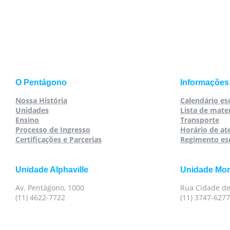
O Pentágono
Informações
Nossa História
Calendário es
Unidades
Lista de mater
Ensino
Transporte
Processo de Ingresso
Horário de a
Certificações e Parcerias
Regimento es
Unidade Alphaville
Unidade Mo
Av. Pentágono, 1000
Rua Cidade de
(11) 4622-7722
(11) 3747-6277