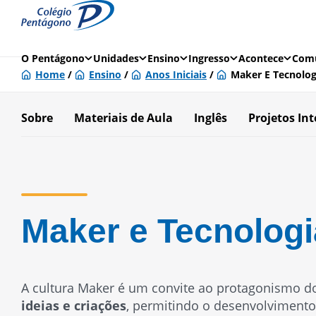
O Pentágono
Unidades
Ensino
Ingresso
Acontece
Comu
Home
/
Ensino
/
Anos Iniciais
/
Maker E Tecnolog
Sobre
Materiais de Aula
Inglês
Projetos In
Maker e Tecnologi
A cultura Maker é um convite ao protagonismo d
ideias e criações
, permitindo o desenvolviment