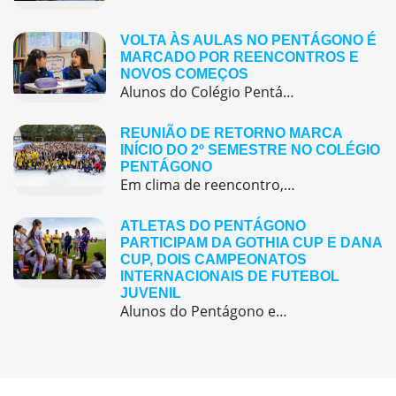
VOLTA ÀS AULAS NO PENTÁGONO É
MARCADO POR REENCONTROS E
NOVOS COMEÇOS
Alunos do Colégio Pentágono retornaram às aulas trazendo o entusiasmo dos reencontros e o desejo de seguir aprendendo com significado.
REUNIÃO DE RETORNO MARCA
INÍCIO DO 2º SEMESTRE NO COLÉGIO
PENTÁGONO
Em clima de reencontro, a equipe pedagógica participou da abertura do semestre letivo com treinamentos e simulação de emergência
ATLETAS DO PENTÁGONO
PARTICIPAM DA GOTHIA CUP E DANA
CUP, DOIS CAMPEONATOS
INTERNACIONAIS DE FUTEBOL
JUVENIL
Alunos do Pentágono embarcaram para a Europa, onde participaram de duas das maiores competições internacionais de futebol juvenil