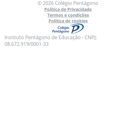
© 2026 Colégio Pentágono
Política de Privacidade
Termos e condições
Política de cookies
Instituto Pentágono de Educação - CNPJ:
08.672.919/0001-33
Para oferecer uma melhor experiência, utilizamos
cookies e tecnologias semelhantes no nosso site.
Para mais informações, acesse nossa
Política de