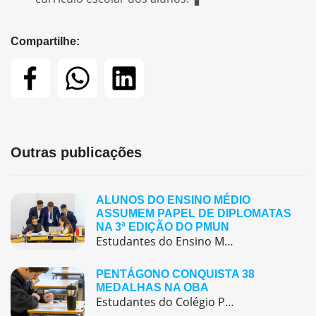
Compartilhe:
Outras publicações
ALUNOS DO ENSINO MÉDIO
ASSUMEM PAPEL DE DIPLOMATAS
NA 3ª EDIÇÃO DO PMUN
Estudantes do Ensino Médio do Colégio Pentágono protagonizaram uma simulação da ONU, defendendo posições de países em comitês temáticos e vivenciando, na prática, negociações diplomáticas multilíngues.
PENTÁGONO CONQUISTA 38
MEDALHAS NA OBA
Estudantes do Colégio Pentágono conquistam excelente resultado na Olimpíada Brasileira de Astronomia e Astronáutica (OBA) 2025, somando 38 medalhas.